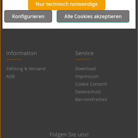
Nur technisch notwendige
contact@wache.de
Konfigurieren
Alle Cookies akzeptieren
Oder über unser
Kontaktformular
.
Information
Service
Zahlung & Versand
Download
AGB
Impressum
Cookie Consent
Datenschutz
Barrierefreiheit
Folgen Sie uns!