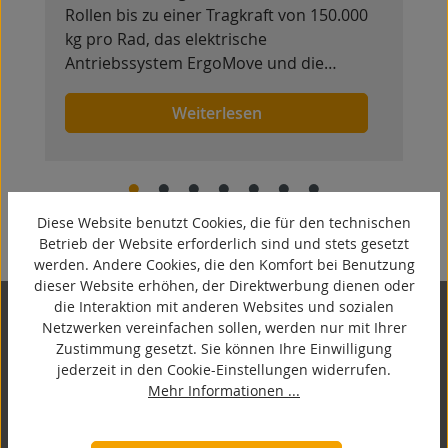
Rollen bis zu einer Tragkraft von 150.000
kg pro Rad, das elektrische
Antriebssystem ErgoMove und die
vielfältigen Möglichkeiten im Bereich der
Sonderkonstruktionen eröffnen neue
Weiterlesen
konstruktive Möglichkeiten.
Diese Website benutzt Cookies, die für den technischen
Betrieb der Website erforderlich sind und stets gesetzt
werden. Andere Cookies, die den Komfort bei Benutzung
dieser Website erhöhen, der Direktwerbung dienen oder
die Interaktion mit anderen Websites und sozialen
Netzwerken vereinfachen sollen, werden nur mit Ihrer
Kontakt
Zustimmung gesetzt. Sie können Ihre Einwilligung
jederzeit in den Cookie-Einstellungen widerrufen.
Wache GmbH
Mehr Informationen ...
Hutmacherring 32 ­- 38
23556 Lübeck
+49-451-98910 - 0