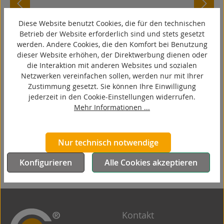
FMB in Bad Salzuflen vom 4.11.2025 bis
Diese Website benutzt Cookies, die für den technischen
6.11.2025
Betrieb der Website erforderlich sind und stets gesetzt
Zum Schwerpunkt-Thema
werden. Andere Cookies, die den Komfort bei Benutzung
dieser Website erhöhen, der Direktwerbung dienen oder
Sondermaschinenbau stellen wir in
die Interaktion mit anderen Websites und sozialen
diesem Jahr auf der FMB in Bad Salzuflen
Netzwerken vereinfachen sollen, werden nur mit Ihrer
aus.
Zustimmung gesetzt. Sie können Ihre Einwilligung
jederzeit in den Cookie-Einstellungen widerrufen.
Weiterlesen
Mehr Informationen ...
Nur technisch notwendige
Konfigurieren
Alle Cookies akzeptieren
Kontakt