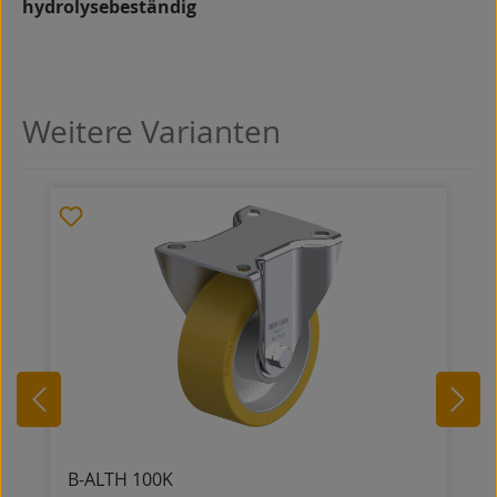
hydrolysebeständig
Weitere Varianten
Produktgalerie überspringen
B-ALTH 100K