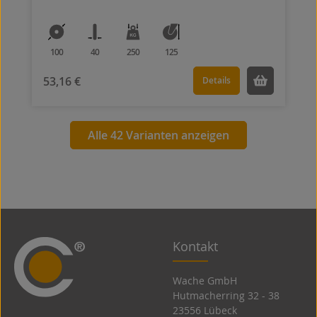
100
40
250
125
53,16 €
Details
Alle 42 Varianten anzeigen
Kontakt
Wache GmbH
Hutmacherring 32 ­- 38
23556 Lübeck