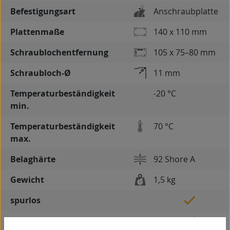
Befestigungsart
Anschraubplatte
Plattenmaße
140 x 110 mm
Schraublochentfernung
105 x 75–80 mm
Schraubloch-Ø
11 mm
Temperaturbeständigkeit
-20 °C
min.
Temperaturbeständigkeit
70 °C
max.
Belaghärte
92 Shore A
Gewicht
1,5 kg
spurlos
kontaktverfärbungsfrei