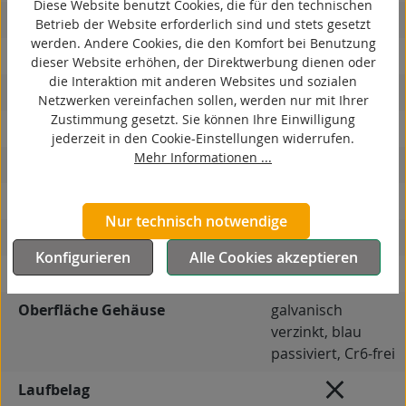
Diese Website benutzt Cookies, die für den technischen
antistatisch
Betrieb der Website erforderlich sind und stets gesetzt
werden. Andere Cookies, die den Komfort bei Benutzung
ESD
dieser Website erhöhen, der Direktwerbung dienen oder
die Interaktion mit anderen Websites und sozialen
elektrisch leitfähig
Netzwerken vereinfachen sollen, werden nur mit Ihrer
Zustimmung gesetzt. Sie können Ihre Einwilligung
korrosionsbeständig
jederzeit in den Cookie-Einstellungen widerrufen.
Mehr Informationen ...
hitzebeständig
autoklaventauglich
Nur technisch notwendige
Produkttyp
Bockrolle
Konfigurieren
Alle Cookies akzeptieren
Material Gehäuse
Stahlblech
Oberfläche Gehäuse
galvanisch
verzinkt, blau
passiviert, Cr6-frei
Laufbelag