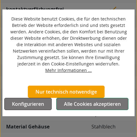
kontaktverfärbungsfrei
Diese Website benutzt Cookies, die für den technischen
antistatisch
Betrieb der Website erforderlich sind und stets gesetzt
werden. Andere Cookies, die den Komfort bei Benutzung
ESD
dieser Website erhöhen, der Direktwerbung dienen oder
die Interaktion mit anderen Websites und sozialen
elektrisch leitfähig
Netzwerken vereinfachen sollen, werden nur mit Ihrer
Zustimmung gesetzt. Sie können Ihre Einwilligung
korrosionsbeständig
jederzeit in den Cookie-Einstellungen widerrufen.
hitzebeständig
Mehr Informationen ...
autoklaventauglich
Nur technisch notwendige
Produkttyp
Bockrolle
Konfigurieren
Alle Cookies akzeptieren
7
Leitfähigkeit
antistatisch (≤ 10
Ω)
Material Gehäuse
Stahlblech