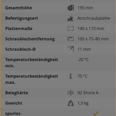
Gesamthöhe
195 mm
Befestigungsart
Anschraubplatte
Plattenmaße
140 x 110 mm
Schraublochentfernung
105 x 75–80 mm
Schraubloch-Ø
11 mm
Temperaturbeständigkeit
-20 °C
min.
Temperaturbeständigkeit
70 °C
max.
Belaghärte
92 Shore A
Gewicht
1,9 kg
spurlos