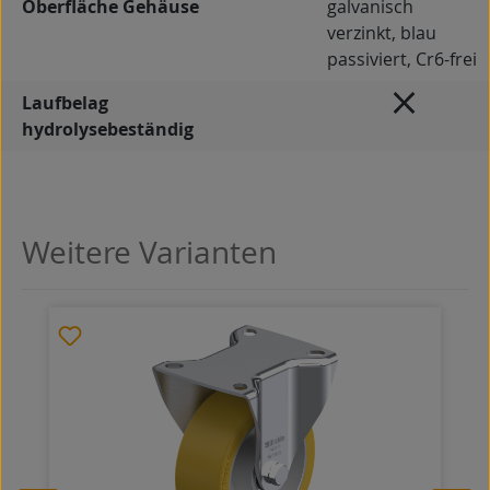
Oberfläche Gehäuse
galvanisch
verzinkt, blau
passiviert, Cr6-frei
Laufbelag
hydrolysebeständig
Weitere Varianten
Produktgalerie überspringen