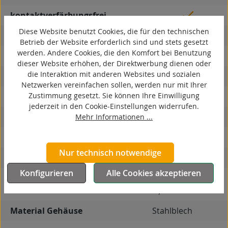
kontaktverfärbungsfrei
Diese Website benutzt Cookies, die für den technischen
antistatisch
Betrieb der Website erforderlich sind und stets gesetzt
werden. Andere Cookies, die den Komfort bei Benutzung
ESD
dieser Website erhöhen, der Direktwerbung dienen oder
die Interaktion mit anderen Websites und sozialen
elektrisch leitfähig
Netzwerken vereinfachen sollen, werden nur mit Ihrer
Zustimmung gesetzt. Sie können Ihre Einwilligung
korrosionsbeständig
jederzeit in den Cookie-Einstellungen widerrufen.
hitzebeständig
Mehr Informationen ...
autoklaventauglich
Nur technisch notwendige
Produkttyp
Bockrolle
Konfigurieren
Alle Cookies akzeptieren
7
Leitfähigkeit
antistatisch (≤ 10
Ω)
Material Gehäuse
Stahlblech