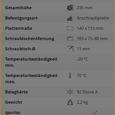
Gesamthöhe
235 mm
Befestigungsart
Anschraubplatte
Plattenmaße
140 x 110 mm
Schraublochentfernung
105 x 75–80 mm
Schraubloch-Ø
11 mm
Temperaturbeständigkeit
-20 °C
min.
Temperaturbeständigkeit
70 °C
max.
Belaghärte
92 Shore A
Gewicht
2,2 kg
spurlos