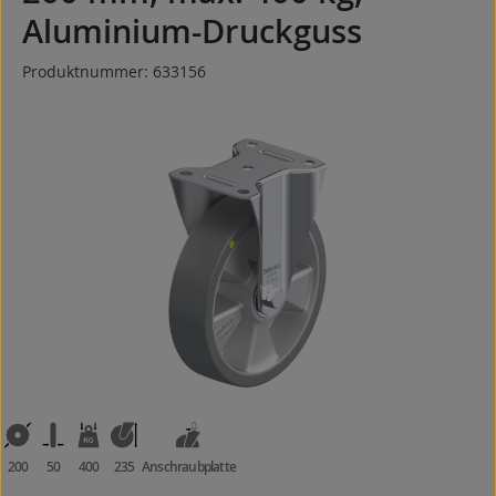
Aluminium-Druckguss
Produktnummer:
633156
Bildergalerie überspringen
200
50
400
235
Anschraubplatte