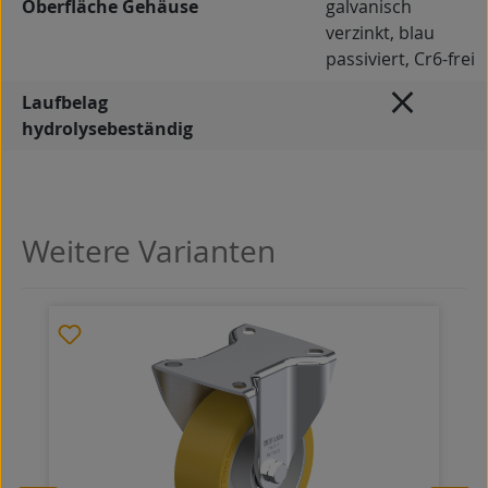
Oberfläche Gehäuse
galvanisch
verzinkt, blau
passiviert, Cr6-frei
Laufbelag
hydrolysebeständig
Weitere Varianten
Produktgalerie überspringen