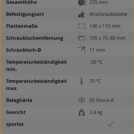
Gesamthöhe
235 mm
Befestigungsart
Anschraubplatte
Plattenmaße
140 x 110 mm
Schraublochentfernung
105 x 75–80 mm
Schraubloch-Ø
11 mm
Temperaturbeständigkeit
-20 °C
min.
Temperaturbeständigkeit
70 °C
max.
Belaghärte
92 Shore A
Gewicht
2,4 kg
spurlos