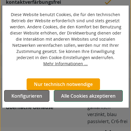
kontaktverfärbungsfrei
antistatisch
Diese Website benutzt Cookies, die für den technischen
Betrieb der Website erforderlich sind und stets gesetzt
ESD
werden. Andere Cookies, die den Komfort bei Benutzung
dieser Website erhöhen, der Direktwerbung dienen oder
elektrisch leitfähig
die Interaktion mit anderen Websites und sozialen
Netzwerken vereinfachen sollen, werden nur mit Ihrer
korrosionsbeständig
Zustimmung gesetzt. Sie können Ihre Einwilligung
jederzeit in den Cookie-Einstellungen widerrufen.
hitzebeständig
Mehr Informationen ...
autoklaventauglich
Produkttyp
Bockrolle
Nur technisch notwendige
Material Gehäuse
Stahlblech
Konfigurieren
Alle Cookies akzeptieren
Oberfläche Gehäuse
galvanisch
verzinkt, blau
passiviert, Cr6-frei