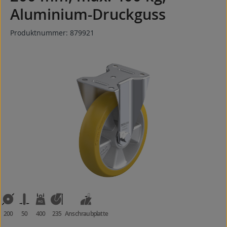
Aluminium-Druckguss
Produktnummer:
879921
Bildergalerie überspringen
200
50
400
235
Anschraubplatte