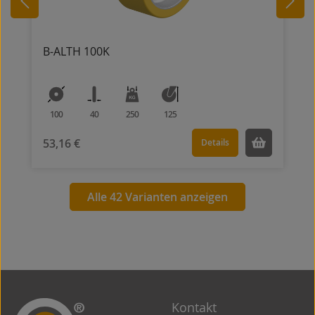
B-ALTH 100K
100
40
250
125
53,16 €
Details
Alle 42 Varianten anzeigen
Kontakt