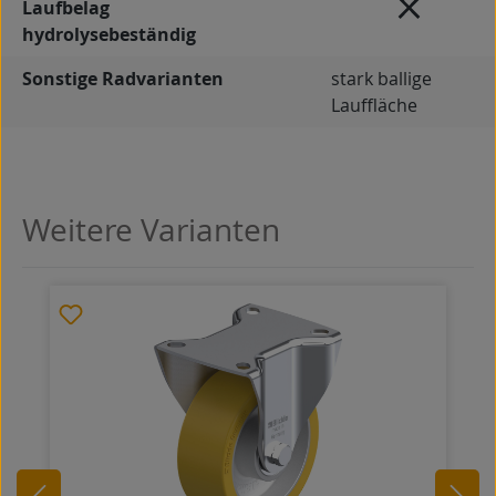
Laufbelag
hydrolysebeständig
Sonstige Radvarianten
stark ballige
Lauffläche
Weitere Varianten
Produktgalerie überspringen