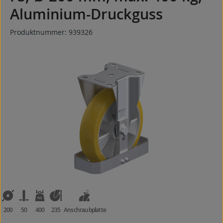
Aluminium-Druckguss
Produktnummer:
939326
Bildergalerie überspringen
200
50
400
235
Anschraubplatte