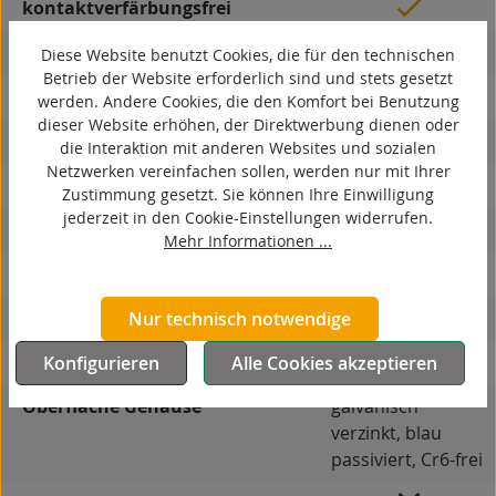
kontaktverfärbungsfrei
antistatisch
Diese Website benutzt Cookies, die für den technischen
Betrieb der Website erforderlich sind und stets gesetzt
ESD
werden. Andere Cookies, die den Komfort bei Benutzung
dieser Website erhöhen, der Direktwerbung dienen oder
elektrisch leitfähig
die Interaktion mit anderen Websites und sozialen
Netzwerken vereinfachen sollen, werden nur mit Ihrer
korrosionsbeständig
Zustimmung gesetzt. Sie können Ihre Einwilligung
jederzeit in den Cookie-Einstellungen widerrufen.
hitzebeständig
Mehr Informationen ...
autoklaventauglich
Produkttyp
Bockrolle
Nur technisch notwendige
Material Gehäuse
Stahlblech
Konfigurieren
Alle Cookies akzeptieren
Oberfläche Gehäuse
galvanisch
verzinkt, blau
passiviert, Cr6-frei