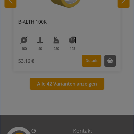
B-ALTH 100K
100
40
250
125
53,16 €
Details
Alle 42 Varianten anzeigen
Kontakt