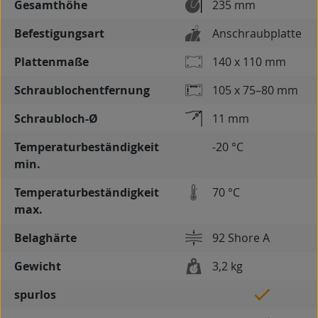
Gesamthöhe
235 mm
Befestigungsart
Anschraubplatte
Plattenmaße
140 x 110 mm
Schraublochentfernung
105 x 75–80 mm
Schraubloch-Ø
11 mm
Temperaturbeständigkeit
-20 °C
min.
Temperaturbeständigkeit
70 °C
max.
Belaghärte
92 Shore A
Gewicht
3,2 kg
spurlos