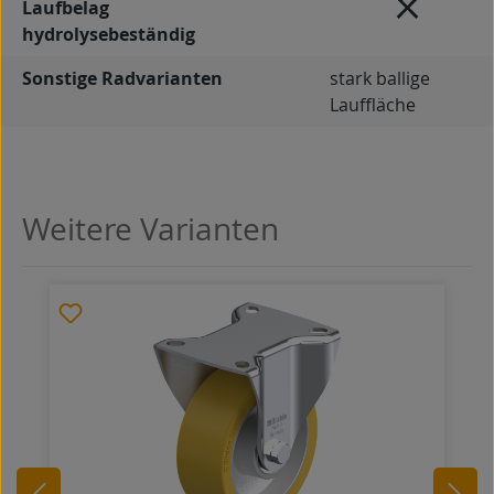
Laufbelag
hydrolysebeständig
Sonstige Radvarianten
stark ballige
Lauffläche
Weitere Varianten
Produktgalerie überspringen