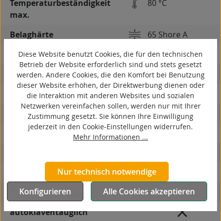
Temperaturbeständigkeit
80 °C
max.
Belaghärte
65 Shore A
Gewicht
3,7 kg
Diese Website benutzt Cookies, die für den technischen
Betrieb der Website erforderlich sind und stets gesetzt
spurlos
werden. Andere Cookies, die den Komfort bei Benutzung
dieser Website erhöhen, der Direktwerbung dienen oder
kontaktverfärbungsfrei
die Interaktion mit anderen Websites und sozialen
Netzwerken vereinfachen sollen, werden nur mit Ihrer
antistatisch
Zustimmung gesetzt. Sie können Ihre Einwilligung
jederzeit in den Cookie-Einstellungen widerrufen.
ESD
Mehr Informationen ...
elektrisch leitfähig
Nur technisch notwendige
korrosionsbeständig
Konfigurieren
Alle Cookies akzeptieren
hitzebeständig
autoklaventauglich