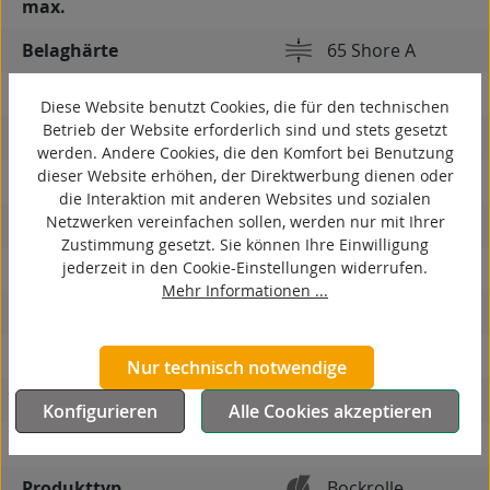
max.
Belaghärte
65 Shore A
Gewicht
5,1 kg
Diese Website benutzt Cookies, die für den technischen
Betrieb der Website erforderlich sind und stets gesetzt
spurlos
werden. Andere Cookies, die den Komfort bei Benutzung
dieser Website erhöhen, der Direktwerbung dienen oder
kontaktverfärbungsfrei
die Interaktion mit anderen Websites und sozialen
Netzwerken vereinfachen sollen, werden nur mit Ihrer
antistatisch
Zustimmung gesetzt. Sie können Ihre Einwilligung
jederzeit in den Cookie-Einstellungen widerrufen.
ESD
Mehr Informationen ...
elektrisch leitfähig
korrosionsbeständig
Nur technisch notwendige
hitzebeständig
Konfigurieren
Alle Cookies akzeptieren
autoklaventauglich
Produkttyp
Bockrolle