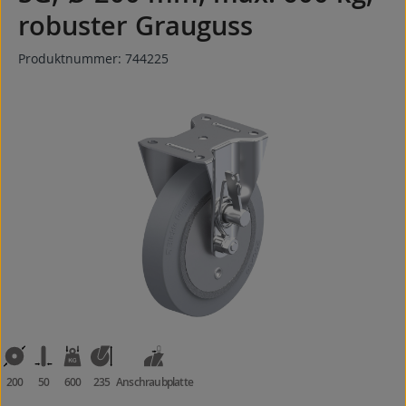
robuster Grauguss
Produktnummer:
744225
Bildergalerie überspringen
200
50
600
235
Anschraubplatte