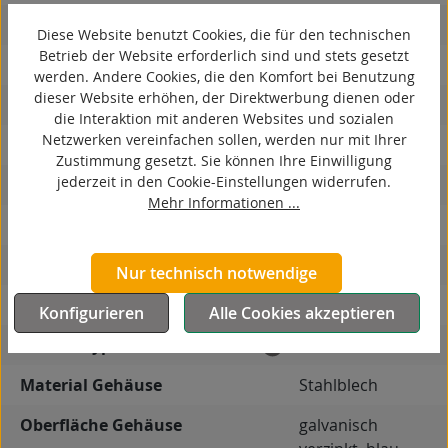
spurlos
Diese Website benutzt Cookies, die für den technischen
Betrieb der Website erforderlich sind und stets gesetzt
kontaktverfärbungsfrei
werden. Andere Cookies, die den Komfort bei Benutzung
dieser Website erhöhen, der Direktwerbung dienen oder
antistatisch
die Interaktion mit anderen Websites und sozialen
Netzwerken vereinfachen sollen, werden nur mit Ihrer
ESD
Zustimmung gesetzt. Sie können Ihre Einwilligung
jederzeit in den Cookie-Einstellungen widerrufen.
elektrisch leitfähig
Mehr Informationen ...
korrosionsbeständig
hitzebeständig
Nur technisch notwendige
autoklaventauglich
Konfigurieren
Alle Cookies akzeptieren
Produkttyp
Bockrolle
Material Gehäuse
Stahlblech
Oberfläche Gehäuse
galvanisch