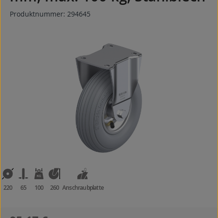
Produktnummer:
294645
Bildergalerie überspringen
220
65
100
260
Anschraubplatte
Regulärer Preis: