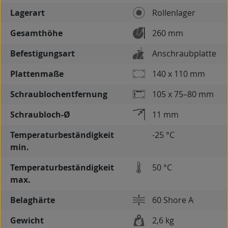
Lagerart
Rollenlager
Gesamthöhe
260 mm
Befestigungsart
Anschraubplatte
Plattenmaße
140 x 110 mm
Schraublochentfernung
105 x 75–80 mm
Schraubloch-Ø
11 mm
Temperaturbeständigkeit
-25 °C
min.
Temperaturbeständigkeit
50 °C
max.
Belaghärte
60 Shore A
Gewicht
2,6 kg