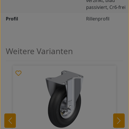
verzinkt, blau
passiviert, Cr6-frei
Profil
Rillenprofil
Weitere Varianten
Produktgalerie überspringen