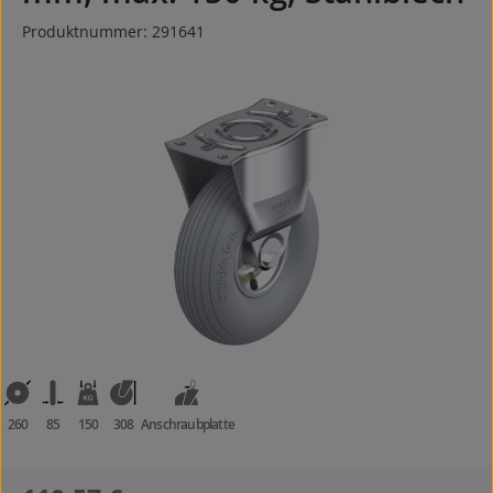
Produktnummer:
291641
Bildergalerie überspringen
260
85
150
308
Anschraubplatte
Regulärer Preis: