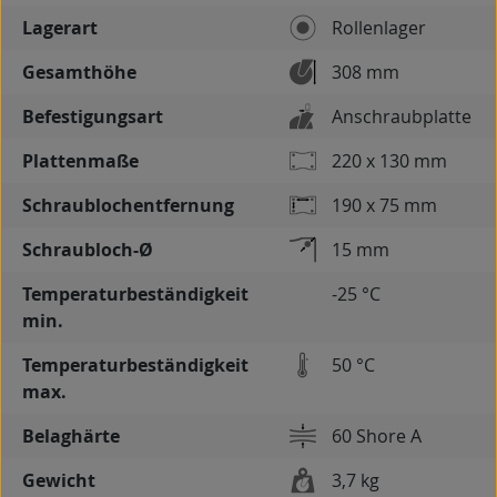
Lagerart
Rollenlager
Gesamthöhe
308 mm
Befestigungsart
Anschraubplatte
Plattenmaße
220 x 130 mm
Schraublochentfernung
190 x 75 mm
Schraubloch-Ø
15 mm
Temperaturbeständigkeit
-25 °C
min.
Temperaturbeständigkeit
50 °C
max.
Belaghärte
60 Shore A
Gewicht
3,7 kg