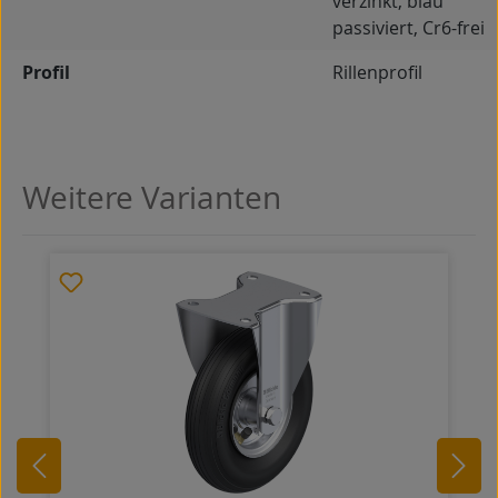
verzinkt, blau
passiviert, Cr6-frei
Profil
Rillenprofil
Weitere Varianten
Produktgalerie überspringen