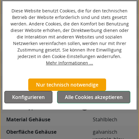
spurlos
Diese Website benutzt Cookies, die für den technischen
Betrieb der Website erforderlich sind und stets gesetzt
kontaktverfärbungsfrei
werden. Andere Cookies, die den Komfort bei Benutzung
dieser Website erhöhen, der Direktwerbung dienen oder
antistatisch
die Interaktion mit anderen Websites und sozialen
Netzwerken vereinfachen sollen, werden nur mit Ihrer
ESD
Zustimmung gesetzt. Sie können Ihre Einwilligung
jederzeit in den Cookie-Einstellungen widerrufen.
elektrisch leitfähig
Mehr Informationen ...
korrosionsbeständig
hitzebeständig
Nur technisch notwendige
autoklaventauglich
Konfigurieren
Alle Cookies akzeptieren
Produkttyp
Bockrolle
Material Gehäuse
Stahlblech
Oberfläche Gehäuse
galvanisch