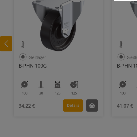
Gleitlager
Gleit
B-PHN 100G
B-PHN 1
100
30
125
125
100
34,22 €
41,07 €
Details