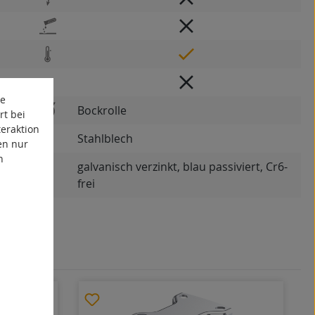
te
Bockrolle
rt bei
eraktion
Stahlblech
en nur
n
galvanisch verzinkt, blau passiviert, Cr6-
frei