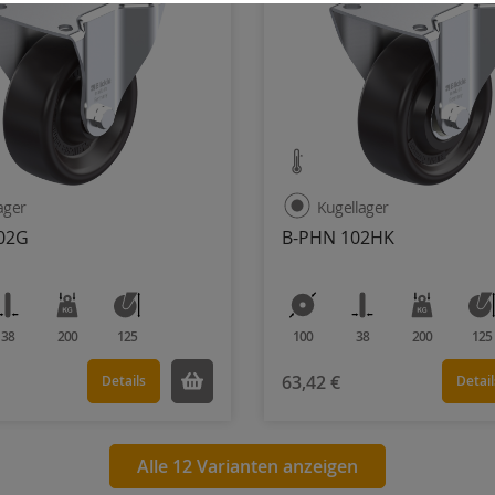
lager
Kugellager
02G
B-PHN 102HK
38
200
125
100
38
200
125
63,42 €
Details
Detail
Alle 12 Varianten anzeigen