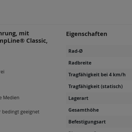
hrung, mit
Eigenschaften
mpLine® Classic,
Rad-Ø
Radbreite
rei
Tragfähigkeit bei 4 km/h
Tragfähigkeit (statisch)
ve Medien
Lagerart
Gesamthöhe
 bedingt geeignet
Befestigungsart