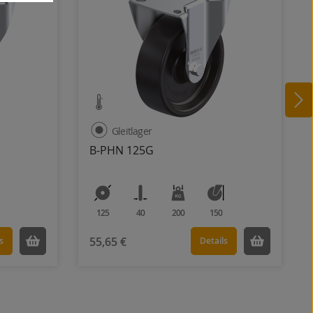
Gleitlager
B-PHN 125G
125
40
200
150
55,65 €
s
Details