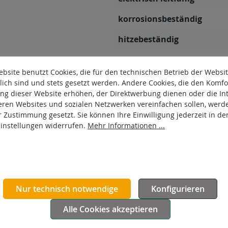
korrosionsbeständig
hitzebeständig
autoklaventauglich
bsite benutzt Cookies, die für den technischen Betrieb der Websi
Produkttyp
lich sind und stets gesetzt werden. Andere Cookies, die den Komfo
ng dieser Website erhöhen, der Direktwerbung dienen oder die Int
Material Gehäuse
eren Websites und sozialen Netzwerken vereinfachen sollen, werd
r Zustimmung gesetzt. Sie können Ihre Einwilligung jederzeit in de
Oberfläche Gehäuse
Einstellungen widerrufen.
Mehr Informationen ...
Nur technisch notwendige
Konfigurieren
Alle Cookies akzeptieren