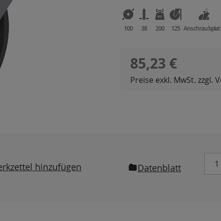
100
38
200
125
Anschraubplat
Regulärer Preis:
85,23 €
Preise exkl. MwSt. zzgl.
rkzettel hinzufügen
Datenblatt