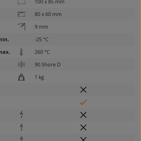
100 x 85 mm
80 x 60 mm
9 mm
min.
-25 °C
max.
260 °C
90 Shore D
1 kg