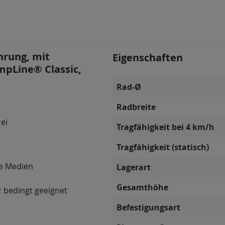
hrung, mit
Eigenschaften
mpLine® Classic,
Rad-Ø
Radbreite
rei
Tragfähigkeit bei 4 km/h
Tragfähigkeit (statisch)
ve Medien
Lagerart
Gesamthöhe
 bedingt geeignet
Befestigungsart