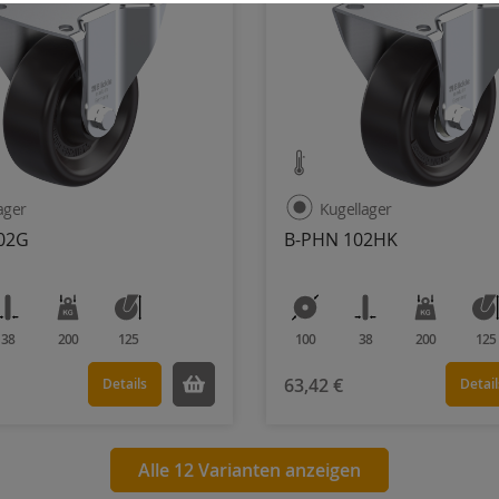
lager
Kugellager
02G
B-PHN 102HK
38
200
125
100
38
200
125
63,42 €
Details
Detail
Alle 12 Varianten anzeigen