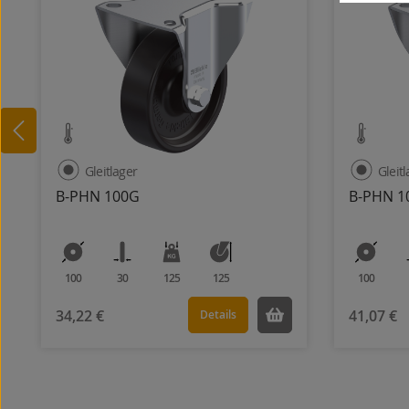
Gleitlager
Gleit
B-PHN 100G
B-PHN 1
100
30
125
125
100
34,22 €
41,07 €
Details