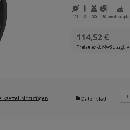
125
40
200
150
Anschraubplat
Regulärer Preis:
114,52 €
Preise exkl. MwSt. zzgl.
rkzettel hinzufügen
Datenblatt