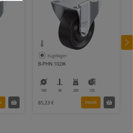
Kugellager
B-PHN 102IK
100
38
200
125
85,23 €
s
Details