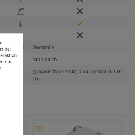
te
Bockrolle
rt bei
eraktion
Stahlblech
en nur
n
galvanisch verzinkt, blau passiviert, Cr6-
frei