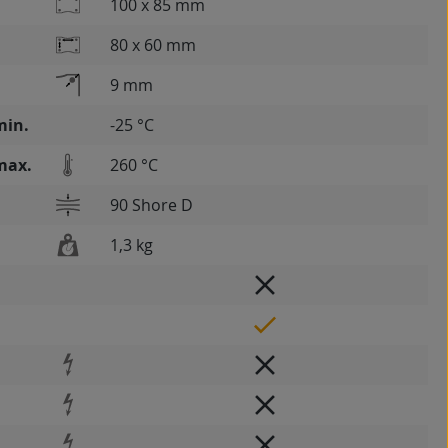
100 x 85 mm
80 x 60 mm
9 mm
min.
-25 °C
max.
260 °C
90 Shore D
1,3 kg