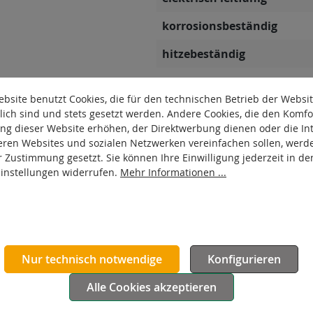
korrosionsbeständig
hitzebeständig
autoklaventauglich
bsite benutzt Cookies, die für den technischen Betrieb der Websi
Produkttyp
lich sind und stets gesetzt werden. Andere Cookies, die den Komfo
ng dieser Website erhöhen, der Direktwerbung dienen oder die Int
Material Gehäuse
eren Websites und sozialen Netzwerken vereinfachen sollen, werd
r Zustimmung gesetzt. Sie können Ihre Einwilligung jederzeit in de
Oberfläche Gehäuse
Einstellungen widerrufen.
Mehr Informationen ...
Nur technisch notwendige
Konfigurieren
Alle Cookies akzeptieren