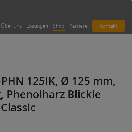
Über uns
Lösungen
Shop
Karriere
Kontakt
B-PHN 125IK, Ø 125 mm,
, Phenolharz Blickle
Classic