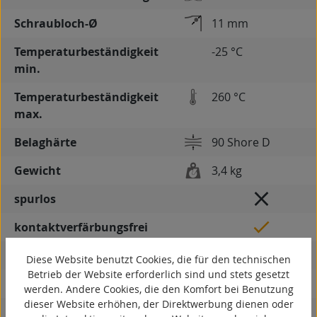
Schraubloch-Ø
11 mm
Temperaturbeständigkeit
-25 °C
min.
Temperaturbeständigkeit
260 °C
max.
Belaghärte
90 Shore D
Gewicht
3,4 kg
spurlos
kontaktverfärbungsfrei
antistatisch
Diese Website benutzt Cookies, die für den technischen
Betrieb der Website erforderlich sind und stets gesetzt
ESD
werden. Andere Cookies, die den Komfort bei Benutzung
dieser Website erhöhen, der Direktwerbung dienen oder
elektrisch leitfähig