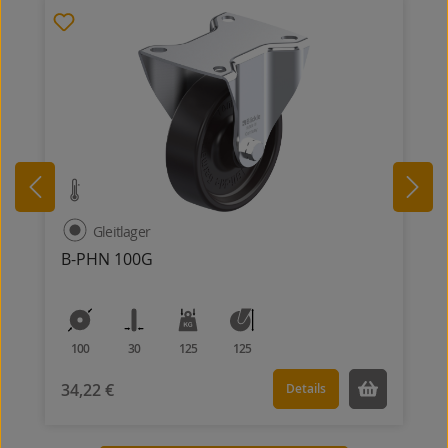
Gleitlager
B-PHN 100G
100
30
125
125
34,22 €
Details