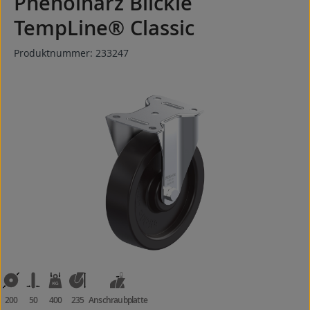
Phenolharz Blickle
TempLine® Classic
Produktnummer:
233247
Bildergalerie überspringen
200
50
400
235
Anschraubplatte