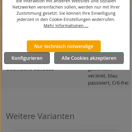
die Interaktion mit anderen Websites und sozialen
Netzwerken vereinfachen sollen, werden nur mit Ihrer
korrosionsbeständig
Zustimmung gesetzt. Sie können Ihre Einwilligung
jederzeit in den Cookie-Einstellungen widerrufen.
hitzebeständig
Mehr Informationen ...
autoklaventauglich
Produkttyp
Bockrolle
Nur technisch notwendige
Material Gehäuse
Stahlblech
Konfigurieren
Alle Cookies akzeptieren
Oberfläche Gehäuse
galvanisch
verzinkt, blau
passiviert, Cr6-frei
Weitere Varianten
Produktgalerie überspringen