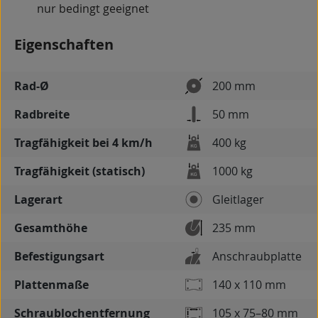
nur bedingt geeignet
Eigenschaften
Rad-Ø
200 mm
Radbreite
50 mm
Tragfähigkeit bei 4 km/h
400 kg
Tragfähigkeit (statisch)
1000 kg
Lagerart
Gleitlager
Gesamthöhe
235 mm
Befestigungsart
Anschraubplatte
Plattenmaße
140 x 110 mm
Schraublochentfernung
105 x 75–80 mm