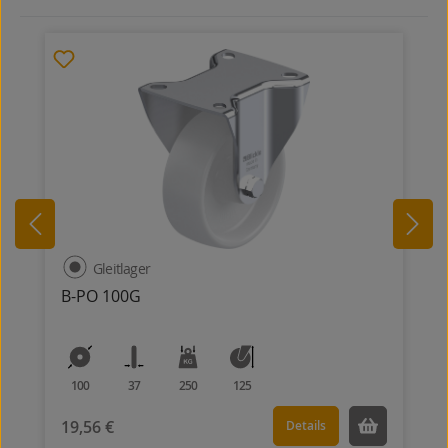
Gleitlager
B-PO 100G
100
37
250
125
19,56 €
Details