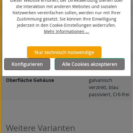
dieser Website erhöhen, der Direktwerbung dienen oder
die Interaktion mit anderen Websites und sozialen
elektrisch leitfähig
Netzwerken vereinfachen sollen, werden nur mit Ihrer
Zustimmung gesetzt. Sie können Ihre Einwilligung
korrosionsbeständig
jederzeit in den Cookie-Einstellungen widerrufen.
Mehr Informationen ...
hitzebeständig
autoklaventauglich
Nur technisch notwendige
Produkttyp
Bockrolle
Konfigurieren
Alle Cookies akzeptieren
Material Gehäuse
Stahlblech
Oberfläche Gehäuse
galvanisch
verzinkt, blau
passiviert, Cr6-frei
Weitere Varianten
Produktgalerie überspringen