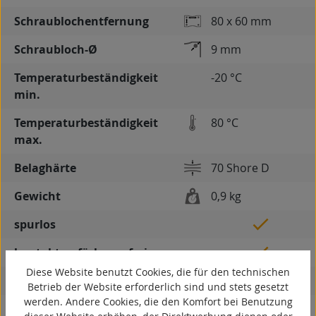
Schraublochentfernung
80 x 60 mm
Schraubloch-Ø
9 mm
Temperaturbeständigkeit
-20 °C
min.
Temperaturbeständigkeit
80 °C
max.
Belaghärte
70 Shore D
Gewicht
0,9 kg
spurlos
kontaktverfärbungsfrei
Diese Website benutzt Cookies, die für den technischen
antistatisch
Betrieb der Website erforderlich sind und stets gesetzt
werden. Andere Cookies, die den Komfort bei Benutzung
ESD