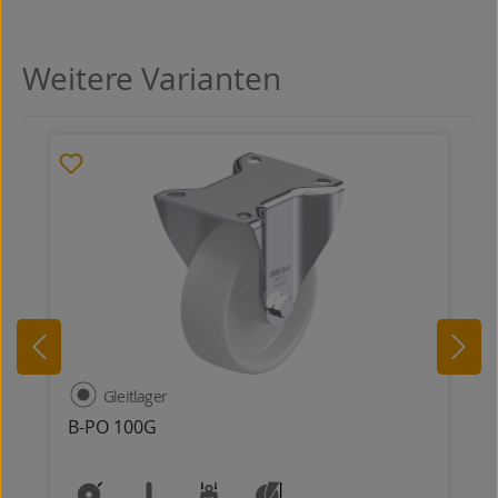
Weitere Varianten
Produktgalerie überspringen
Gleitlager
B-PO 100G