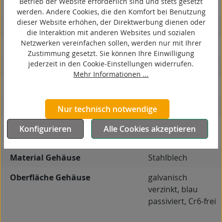
Betrieb der Website erforderlich sind und stets gesetzt
ESD
werden. Andere Cookies, die den Komfort bei Benutzung
dieser Website erhöhen, der Direktwerbung dienen oder
elektrisch leitfähig
die Interaktion mit anderen Websites und sozialen
Netzwerken vereinfachen sollen, werden nur mit Ihrer
korrosionsbeständig
Zustimmung gesetzt. Sie können Ihre Einwilligung
jederzeit in den Cookie-Einstellungen widerrufen.
hitzebeständig
Mehr Informationen ...
autoklaventauglich
Produkttyp
Bockrolle
Nur technisch notwendige
Leitfähigkeit
elektrisch leitfähig,
Konfigurieren
Alle Cookies akzeptieren
4
spurlos (≤ 10
Ω)
Material Gehäuse
Stahlblech
Oberfläche Gehäuse
galvanisch
verzinkt, blau
passiviert, Cr6-frei