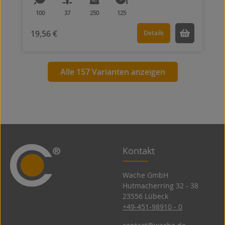
100
37
250
125
19,56 €
Details
Alle 157 Varianten anzeigen
Kontakt
Wache GmbH
Hutmacherring 32 ­- 38
23556 Lübeck
+49-451-98910 - 0