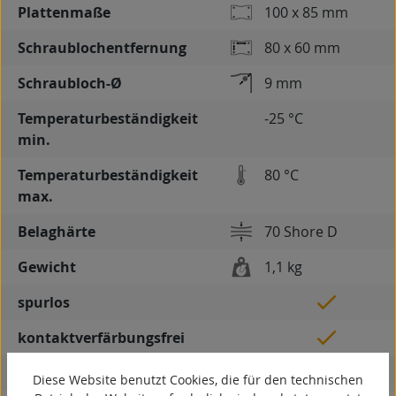
Plattenmaße
100 x 85 mm
Schraublochentfernung
80 x 60 mm
Schraubloch-Ø
9 mm
Temperaturbeständigkeit
-25 °C
min.
Temperaturbeständigkeit
80 °C
max.
Belaghärte
70 Shore D
Gewicht
1,1 kg
spurlos
kontaktverfärbungsfrei
antistatisch
Diese Website benutzt Cookies, die für den technischen