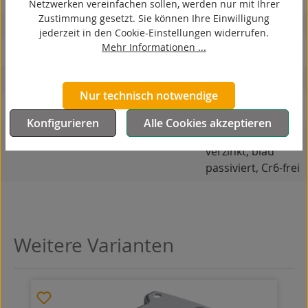
Netzwerken vereinfachen sollen, werden nur mit Ihrer
Zustimmung gesetzt. Sie können Ihre Einwilligung
hitzebeständig
jederzeit in den Cookie-Einstellungen widerrufen.
Mehr Informationen ...
autoklaventauglich
Produkttyp
Bockrolle
Nur technisch notwendige
Material Gehäuse
Stahlblech
Konfigurieren
Alle Cookies akzeptieren
Oberfläche Gehäuse
galvanisch
verzinkt, blau
passiviert, Cr6-frei
Weitere Varianten
Produktgalerie überspringen