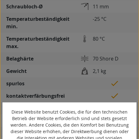
Schraubloch-Ø
11 mm
Temperaturbeständigkeit
-25 °C
min.
Temperaturbeständigkeit
80 °C
max.
Belaghärte
70 Shore D
Gewicht
2,1 kg
spurlos
kontaktverfärbungsfrei
antistatisch
Diese Website benutzt Cookies, die für den technischen
Betrieb der Website erforderlich sind und stets gesetzt
ESD
werden. Andere Cookies, die den Komfort bei Benutzung
dieser Website erhöhen, der Direktwerbung dienen oder
elektrisch leitfähig
die Interaktion mit anderen Websites und sozialen