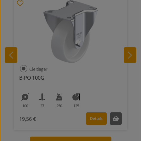
Gleitlager
B-PO 100G
100
37
250
125
19,56 €
Details