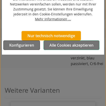
Netzwerken vereinfachen sollen, werden nur mit Ihrer
korrosionsbeständig
Zustimmung gesetzt. Sie können Ihre Einwilligung
jederzeit in den Cookie-Einstellungen widerrufen.
hitzebeständig
Mehr Informationen ...
autoklaventauglich
Produkttyp
Bockrolle
Nur technisch notwendige
Material Gehäuse
Stahlblech
Konfigurieren
Alle Cookies akzeptieren
Oberfläche Gehäuse
galvanisch
verzinkt, blau
passiviert, Cr6-frei
Weitere Varianten
Produktgalerie überspringen