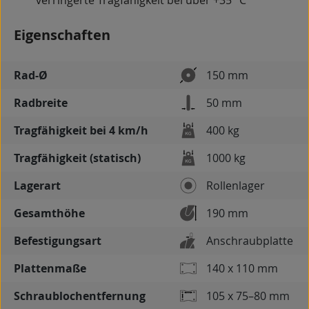
verringerte Tragfähigkeit bei über +35 °C
Eigenschaften
Rad-Ø
150 mm
Radbreite
50 mm
Tragfähigkeit bei 4 km/h
400 kg
Tragfähigkeit (statisch)
1000 kg
Lagerart
Rollenlager
Gesamthöhe
190 mm
Befestigungsart
Anschraubplatte
Plattenmaße
140 x 110 mm
Schraublochentfernung
105 x 75–80 mm