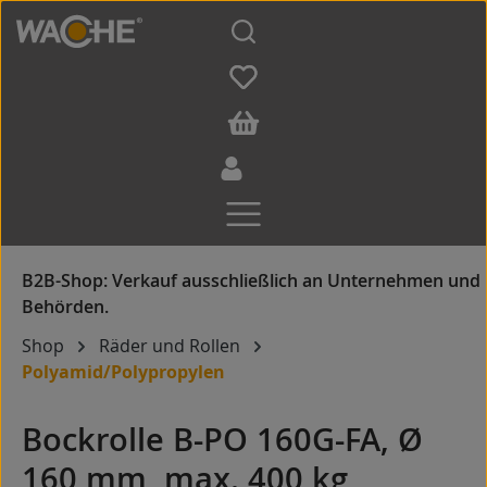
Zum Hauptinhalt springen
Shop
Räder und Rollen
Polyamid/Polypropylen
Bockrolle B-PO 160G-FA, Ø
160 mm, max. 400 kg,