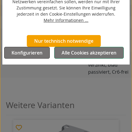
Netzwerken vereinfachen sollen, werden nur mit Ihrer
Zustimmung gesetzt. Sie können Ihre Einwilligung
hitzebeständig
jederzeit in den Cookie-Einstellungen widerrufen.
Mehr Informationen ...
autoklaventauglich
Produkttyp
Bockrolle
Nur technisch notwendige
Material Gehäuse
Stahlblech
Konfigurieren
Alle Cookies akzeptieren
Oberfläche Gehäuse
galvanisch
verzinkt, blau
passiviert, Cr6-frei
Weitere Varianten
Produktgalerie überspringen