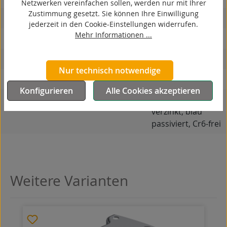
Netzwerken vereinfachen sollen, werden nur mit Ihrer
Zustimmung gesetzt. Sie können Ihre Einwilligung
hitzebeständig
jederzeit in den Cookie-Einstellungen widerrufen.
Mehr Informationen ...
autoklaventauglich
Produkttyp
Bockrolle
Nur technisch notwendige
Material Gehäuse
Stahlblech
Konfigurieren
Alle Cookies akzeptieren
Oberfläche Gehäuse
galvanisch
verzinkt, blau
passiviert, Cr6-frei
Weitere Varianten
Produktgalerie überspringen