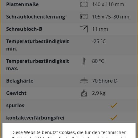
Plattenmaße
140 x 110 mm
Schraublochentfernung
105 x 75–80 mm
Schraubloch-Ø
11 mm
Temperaturbeständigkeit
-25 °C
min.
Temperaturbeständigkeit
80 °C
max.
Belaghärte
70 Shore D
Gewicht
2,9 kg
spurlos
kontaktverfärbungsfrei
antistatisch
Diese Website benutzt Cookies, die für den technischen