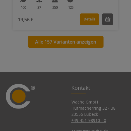
100
37
250
125
19,56 €
Details
Alle 157 Varianten anzeigen
Kontakt
Wache GmbH
Hutmacherring 32 ­- 38
23556 Lübeck
+49-451-98910 - 0