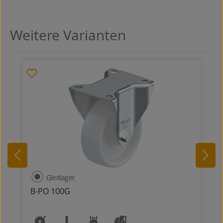
Weitere Varianten
Produktgalerie überspringen
Gleitlager
B-PO 100G