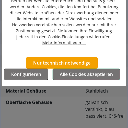
Betrieb der Website erforderlich sind und stets gesetzt
ESD
werden. Andere Cookies, die den Komfort bei Benutzung
dieser Website erhöhen, der Direktwerbung dienen oder
elektrisch leitfähig
die Interaktion mit anderen Websites und sozialen
Netzwerken vereinfachen sollen, werden nur mit Ihrer
korrosionsbeständig
Zustimmung gesetzt. Sie können Ihre Einwilligung
jederzeit in den Cookie-Einstellungen widerrufen.
hitzebeständig
Mehr Informationen ...
autoklaventauglich
Produkttyp
Bockrolle
Nur technisch notwendige
Leitfähigkeit
elektrisch leitfähig,
Konfigurieren
Alle Cookies akzeptieren
4
spurlos (≤ 10
Ω)
Material Gehäuse
Stahlblech
Oberfläche Gehäuse
galvanisch
verzinkt, blau
passiviert, Cr6-frei