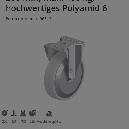
hochwertiges Polyamid 6
Produktnummer:
96313
Bildergalerie überspringen
200
50
400
235
Anschraubplatte