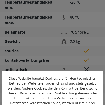
Temperaturbeständigkeit
-20 °C
min.
Temperaturbeständigkeit
80 °C
max.
Belaghärte
70 Shore D
Gewicht
2,2 kg
spurlos
kontaktverfärbungsfrei
antistatisch
Diese Website benutzt Cookies, die für den technischen
ESD
Betrieb der Website erforderlich sind und stets gesetzt
elektrisch leitfähig
werden. Andere Cookies, die den Komfort bei Benutzung
dieser Website erhöhen, der Direktwerbung dienen oder
korrosionsbeständig
die Interaktion mit anderen Websites und sozialen
Netzwerken vereinfachen sollen, werden nur mit Ihrer