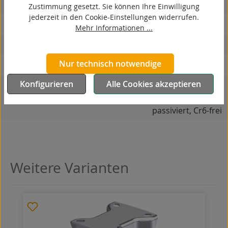
hitzebeständig
Zustimmung gesetzt. Sie können Ihre Einwilligung
jederzeit in den Cookie-Einstellungen widerrufen.
autoklaventauglich
Mehr Informationen ...
Produkttyp
Bockrolle
Nur technisch notwendige
Material Gehäuse
Stahlblech
Konfigurieren
Alle Cookies akzeptieren
Oberfläche Gehäuse
galvanisch
verzinkt, blau
passiviert, Cr6-frei
Weitere Varianten
Produktgalerie überspringen