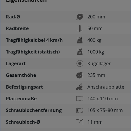
Rad-Ø
200 mm
Radbreite
50 mm
Tragfähigkeit bei 4 km/h
400 kg
Tragfähigkeit (statisch)
1000 kg
Lagerart
Kugellager
Gesamthöhe
235 mm
Befestigungsart
Anschraubplatte
Plattenmaße
140 x 110 mm
Schraublochentfernung
105 x 75–80 mm
Schraubloch-Ø
11 mm