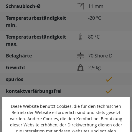
Schraubloch-Ø
11 mm
Temperaturbeständigkeit
-20 °C
min.
Temperaturbeständigkeit
80 °C
max.
Belaghärte
70 Shore D
Gewicht
2,9 kg
spurlos
kontaktverfärbungsfrei
antistatisch
Diese Website benutzt Cookies, die für den technischen
Betrieb der Website erforderlich sind und stets gesetzt
ESD
werden. Andere Cookies, die den Komfort bei Benutzung
dieser Website erhöhen, der Direktwerbung dienen oder
elektrisch leitfähig
die Interaktion mit anderen Websites und sozialen