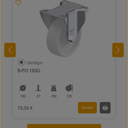
Gleitlager
B-PO 100G
100
37
250
125
19,56 €
Details