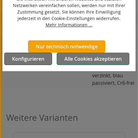
Netzwerken vereinfachen sollen, werden nur mit Ihrer
korrosionsbeständig
Zustimmung gesetzt. Sie können Ihre Einwilligung
jederzeit in den Cookie-Einstellungen widerrufen.
hitzebeständig
Mehr Informationen ...
autoklaventauglich
Produkttyp
Bockrolle
Nur technisch notwendige
Material Gehäuse
Stahlblech
Konfigurieren
Alle Cookies akzeptieren
Oberfläche Gehäuse
galvanisch
verzinkt, blau
passiviert, Cr6-frei
Weitere Varianten
Produktgalerie überspringen