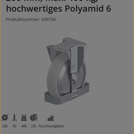
hochwertiges Polyamid 6
Produktnummer:
939758
Bildergalerie überspringen
200
50
400
235
Anschraubplatte