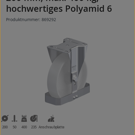
hochwertiges Polyamid 6
Produktnummer:
869292
Bildergalerie überspringen
200
50
400
235
Anschraubplatte