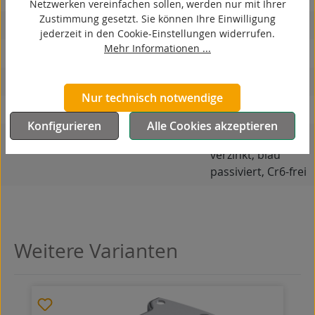
Netzwerken vereinfachen sollen, werden nur mit Ihrer
Zustimmung gesetzt. Sie können Ihre Einwilligung
hitzebeständig
jederzeit in den Cookie-Einstellungen widerrufen.
Mehr Informationen ...
autoklaventauglich
Produkttyp
Bockrolle
Nur technisch notwendige
Material Gehäuse
Stahlblech
Konfigurieren
Alle Cookies akzeptieren
Oberfläche Gehäuse
galvanisch
verzinkt, blau
passiviert, Cr6-frei
Weitere Varianten
Produktgalerie überspringen