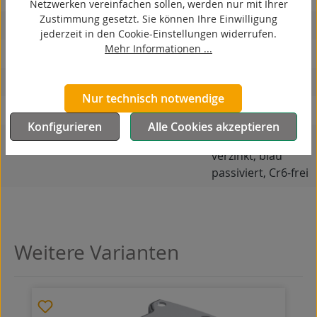
Netzwerken vereinfachen sollen, werden nur mit Ihrer
Zustimmung gesetzt. Sie können Ihre Einwilligung
hitzebeständig
jederzeit in den Cookie-Einstellungen widerrufen.
Mehr Informationen ...
autoklaventauglich
Produkttyp
Bockrolle
Nur technisch notwendige
Material Gehäuse
Stahlblech
Konfigurieren
Alle Cookies akzeptieren
Oberfläche Gehäuse
galvanisch
verzinkt, blau
passiviert, Cr6-frei
Weitere Varianten
Produktgalerie überspringen