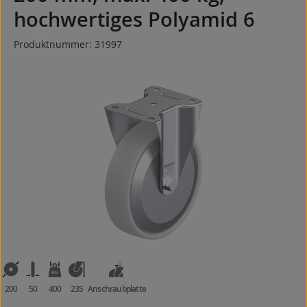
hochwertiges Polyamid 6
Produktnummer:
31997
Bildergalerie überspringen
200
50
400
235
Anschraubplatte