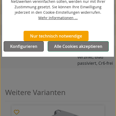
Netzwerken vereinfachen sollen, werden nur mit Ihrer
Zustimmung gesetzt. Sie können Ihre Einwilligung
hitzebeständig
jederzeit in den Cookie-Einstellungen widerrufen.
Mehr Informationen ...
autoklaventauglich
Produkttyp
Bockrolle
Nur technisch notwendige
Material Gehäuse
Stahlblech
Konfigurieren
Alle Cookies akzeptieren
Oberfläche Gehäuse
galvanisch
verzinkt, blau
passiviert, Cr6-frei
Weitere Varianten
Produktgalerie überspringen