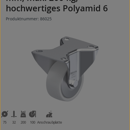
hochwertiges Polyamid 6
Produktnummer:
86025
Bildergalerie überspringen
75
32
200
100
Anschraubplatte