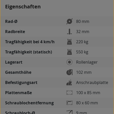
Eigenschaften
Rad-Ø
80 mm
Radbreite
32 mm
Tragfähigkeit bei 4 km/h
220 kg
Tragfähigkeit (statisch)
550 kg
Lagerart
Rollenlager
Gesamthöhe
102 mm
Befestigungsart
Anschraubplatte
Plattenmaße
100 x 85 mm
Schraublochentfernung
80 x 60 mm
Schraubloch-Ø
9 mm