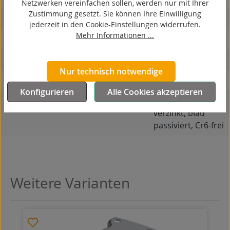
Netzwerken vereinfachen sollen, werden nur mit Ihrer
Zustimmung gesetzt. Sie können Ihre Einwilligung
hitzebeständig
jederzeit in den Cookie-Einstellungen widerrufen.
Mehr Informationen ...
autoklaventauglich
Produkttyp
Bockrolle
Nur technisch notwendige
Material Gehäuse
Stahlblech
Konfigurieren
Alle Cookies akzeptieren
Oberfläche Gehäuse
galvanisch
verzinkt, blau
passiviert, Cr6-frei
Weitere Varianten
Produktgalerie überspringen