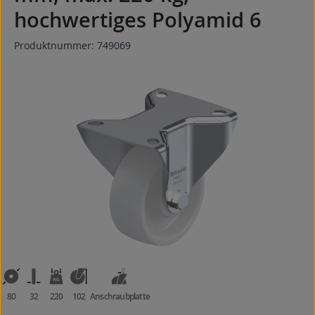
hochwertiges Polyamid 6
Produktnummer:
749069
Bildergalerie überspringen
80
32
220
102
Anschraubplatte