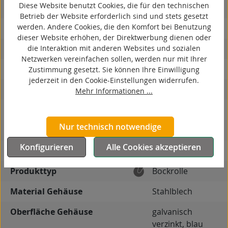
Diese Website benutzt Cookies, die für den technischen
spurlos
Betrieb der Website erforderlich sind und stets gesetzt
werden. Andere Cookies, die den Komfort bei Benutzung
kontaktverfärbungsfrei
dieser Website erhöhen, der Direktwerbung dienen oder
die Interaktion mit anderen Websites und sozialen
antistatisch
Netzwerken vereinfachen sollen, werden nur mit Ihrer
ESD
Zustimmung gesetzt. Sie können Ihre Einwilligung
jederzeit in den Cookie-Einstellungen widerrufen.
elektrisch leitfähig
Mehr Informationen ...
korrosionsbeständig
Nur technisch notwendige
hitzebeständig
Konfigurieren
Alle Cookies akzeptieren
autoklaventauglich
Produkttyp
Bockrolle
Material Gehäuse
Stahlblech
Oberfläche Gehäuse
galvanisch
verzinkt, blau