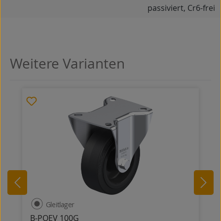
passiviert, Cr6-frei
Weitere Varianten
Produktgalerie überspringen
Gleitlager
B-POEV 100G