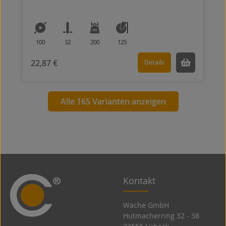
100
32
200
125
22,87 €
Details
Alle 165 Varianten anzeigen
Kontakt
Wache GmbH
Hutmacherring 32 ­- 38