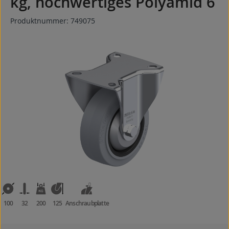
kg, hochwertiges Polyamid 6
Produktnummer:
749075
Bildergalerie überspringen
100
32
200
125
Anschraubplatte