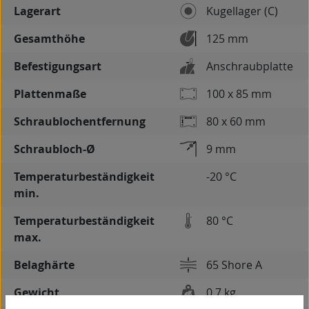
Lagerart
Kugellager (C)
Gesamthöhe
125 mm
Befestigungsart
Anschraubplatte
Plattenmaße
100 x 85 mm
Schraublochentfernung
80 x 60 mm
Schraubloch-Ø
9 mm
Temperaturbeständigkeit
-20 °C
min.
Temperaturbeständigkeit
80 °C
max.
Belaghärte
65 Shore A
Gewicht
0,7 kg