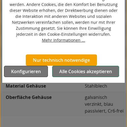
werden. Andere Cookies, die den Komfort bei Benutzung
antistatisch
dieser Website erhöhen, der Direktwerbung dienen oder
die Interaktion mit anderen Websites und sozialen
ESD
Netzwerken vereinfachen sollen, werden nur mit Ihrer
Zustimmung gesetzt. Sie können Ihre Einwilligung
elektrisch leitfähig
jederzeit in den Cookie-Einstellungen widerrufen.
Mehr Informationen ...
korrosionsbeständig
hitzebeständig
Nur technisch notwendige
autoklaventauglich
Konfigurieren
Alle Cookies akzeptieren
Produkttyp
Bockrolle
Material Gehäuse
Stahlblech
Oberfläche Gehäuse
galvanisch
verzinkt, blau
passiviert, Cr6-frei