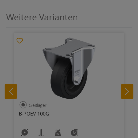
Weitere Varianten
Produktgalerie überspringen
Gleitlager
B-POEV 100G