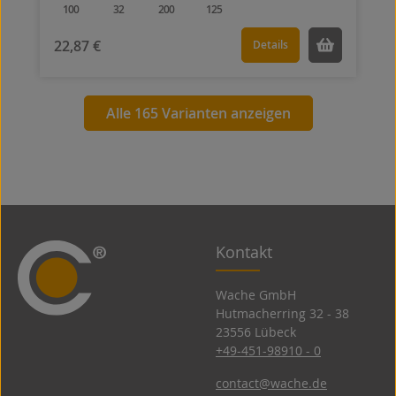
100
32
200
125
22,87 €
Details
Alle 165 Varianten anzeigen
Kontakt
Wache GmbH
Hutmacherring 32 ­- 38
23556 Lübeck
+49-451-98910 - 0
contact@wache.de