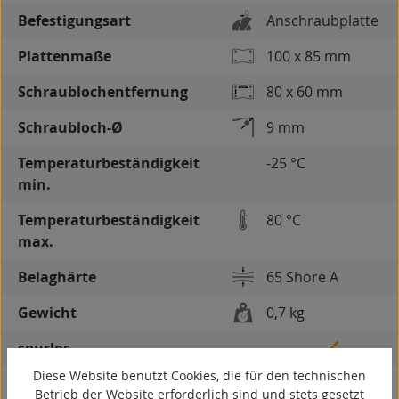
Befestigungsart
Anschraubplatte
Plattenmaße
100 x 85 mm
Schraublochentfernung
80 x 60 mm
Schraubloch-Ø
9 mm
Temperaturbeständigkeit
-25 °C
min.
Temperaturbeständigkeit
80 °C
max.
Belaghärte
65 Shore A
Gewicht
0,7 kg
spurlos
Diese Website benutzt Cookies, die für den technischen
kontaktverfärbungsfrei
Betrieb der Website erforderlich sind und stets gesetzt