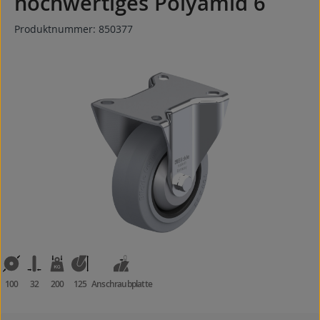
hochwertiges Polyamid 6
Produktnummer:
850377
Bildergalerie überspringen
100
32
200
125
Anschraubplatte