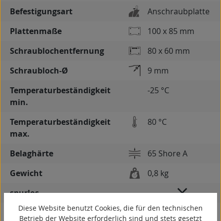
Befestigungsart
Anschraubplatte
Plattenmaße
100 x 85 mm
Schraublochentfernung
80 x 60 mm
Schraubloch-Ø
9 mm
Temperaturbeständigkeit
-25 °C
min.
Temperaturbeständigkeit
80 °C
max.
Belaghärte
65 Shore A
Gewicht
0,8 kg
spurlos
Diese Website benutzt Cookies, die für den technischen
kontaktverfärbungsfrei
Betrieb der Website erforderlich sind und stets gesetzt