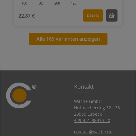
100
32
200
125
22,87 €
Details
Alle 165 Varianten anzeigen
Kontakt
Wache GmbH
Hutmacherring 32 ­- 38
23556 Lübeck
+49-451-98910 - 0
contact@wache.de