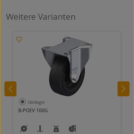
Weitere Varianten
Produktgalerie überspringen
Gleitlager
B-POEV 100G