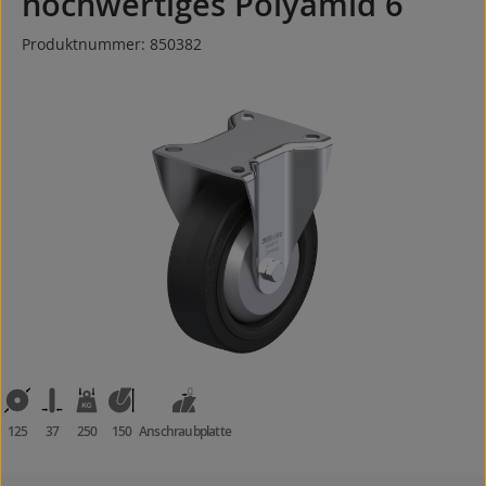
hochwertiges Polyamid 6
Produktnummer:
850382
Bildergalerie überspringen
125
37
250
150
Anschraubplatte