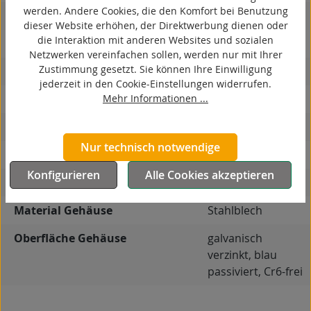
werden. Andere Cookies, die den Komfort bei Benutzung
antistatisch
dieser Website erhöhen, der Direktwerbung dienen oder
die Interaktion mit anderen Websites und sozialen
ESD
Netzwerken vereinfachen sollen, werden nur mit Ihrer
Zustimmung gesetzt. Sie können Ihre Einwilligung
elektrisch leitfähig
jederzeit in den Cookie-Einstellungen widerrufen.
Mehr Informationen ...
korrosionsbeständig
hitzebeständig
Nur technisch notwendige
autoklaventauglich
Konfigurieren
Alle Cookies akzeptieren
Produkttyp
Bockrolle
Material Gehäuse
Stahlblech
Oberfläche Gehäuse
galvanisch
verzinkt, blau
passiviert, Cr6-frei