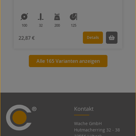
100
32
200
125
22,87 €
Details
Alle 165 Varianten anzeigen
Kontakt
Wache GmbH
Hutmacherring 32 ­- 38