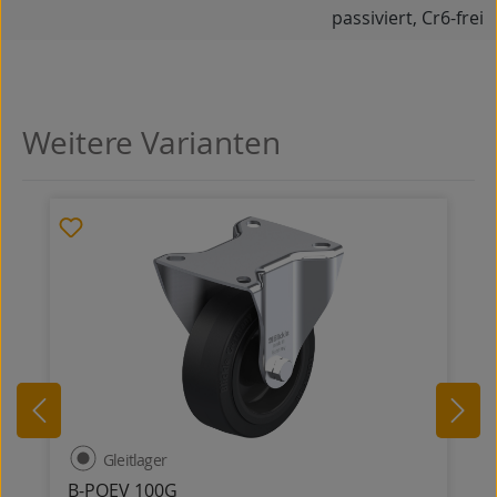
passiviert, Cr6-frei
Weitere Varianten
Produktgalerie überspringen
Gleitlager
B-POEV 100G