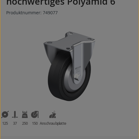
hochwertiges Polyamid 6
Produktnummer:
749077
Bildergalerie überspringen
125
37
250
150
Anschraubplatte