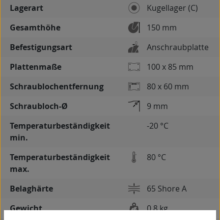
Lagerart
Kugellager (C)
Gesamthöhe
150 mm
Befestigungsart
Anschraubplatte
Plattenmaße
100 x 85 mm
Schraublochentfernung
80 x 60 mm
Schraubloch-Ø
9 mm
Temperaturbeständigkeit
-20 °C
min.
Temperaturbeständigkeit
80 °C
max.
Belaghärte
65 Shore A
Gewicht
0,8 kg