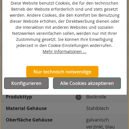
Diese Website benutzt Cookies, die für den technischen
spurlos
Betrieb der Website erforderlich sind und stets gesetzt
werden. Andere Cookies, die den Komfort bei Benutzung
kontaktverfärbungsfrei
dieser Website erhöhen, der Direktwerbung dienen oder
die Interaktion mit anderen Websites und sozialen
antistatisch
Netzwerken vereinfachen sollen, werden nur mit Ihrer
ESD
Zustimmung gesetzt. Sie können Ihre Einwilligung
jederzeit in den Cookie-Einstellungen widerrufen.
elektrisch leitfähig
Mehr Informationen ...
korrosionsbeständig
Nur technisch notwendige
hitzebeständig
Konfigurieren
Alle Cookies akzeptieren
autoklaventauglich
Produkttyp
Bockrolle
Material Gehäuse
Stahlblech
Oberfläche Gehäuse
galvanisch
verzinkt, blau