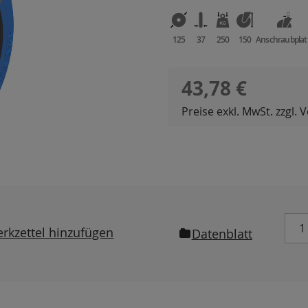
125
37
250
150
Anschraubplat
Regulärer Preis:
43,78 €
Preise exkl. MwSt. zzgl.
rkzettel hinzufügen
Datenblatt