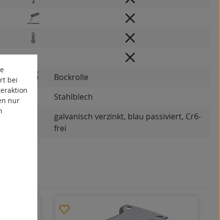
te
Bockrolle
rt bei
eraktion
Stahlblech
en nur
n
galvanisch verzinkt, blau passiviert, Cr6-
frei