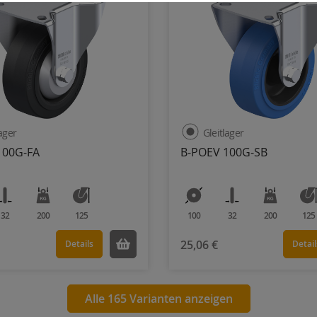
lager
Gleitlager
100G-FA
B-POEV 100G-SB
32
200
125
100
32
200
125
25,06 €
Details
Detail
Alle 165 Varianten anzeigen