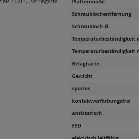
g bis +100 °C, verringerte
Plattenmaße
Schraublochentfernung
Schraubloch-Ø
Temperaturbeständigkeit 
Temperaturbeständigkeit 
Belaghärte
Gewicht
spurlos
kontaktverfärbungsfrei
antistatisch
ESD
elektrisch leitfähig