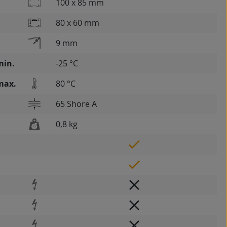
100 x 85 mm
80 x 60 mm
9 mm
min.
-25 °C
max.
80 °C
65 Shore A
0,8 kg