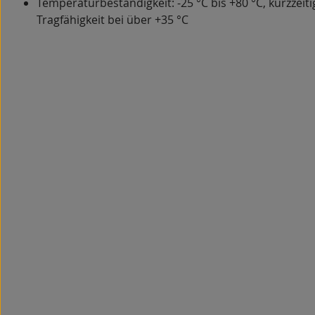
Temperaturbeständigkeit: -25 °C bis +80 °C, kurzzeiti
Tragfähigkeit bei über +35 °C