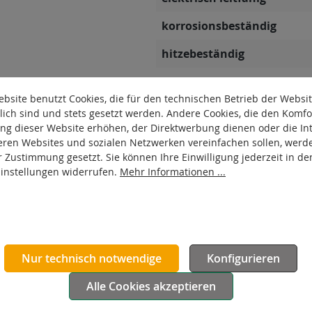
korrosionsbeständig
hitzebeständig
autoklaventauglich
bsite benutzt Cookies, die für den technischen Betrieb der Websi
Produkttyp
lich sind und stets gesetzt werden. Andere Cookies, die den Komfo
ng dieser Website erhöhen, der Direktwerbung dienen oder die Int
Material Gehäuse
eren Websites und sozialen Netzwerken vereinfachen sollen, werd
r Zustimmung gesetzt. Sie können Ihre Einwilligung jederzeit in de
Oberfläche Gehäuse
Einstellungen widerrufen.
Mehr Informationen ...
Nur technisch notwendige
Konfigurieren
Alle Cookies akzeptieren