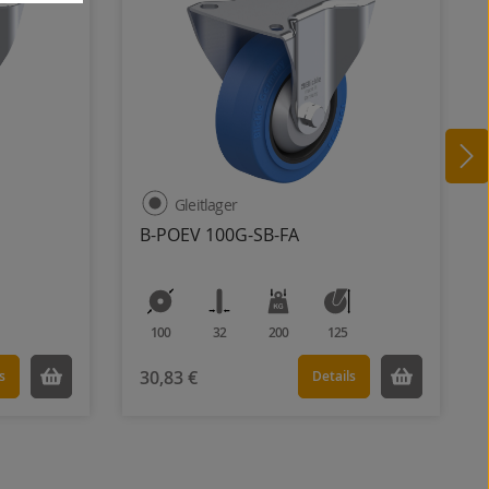
Gleitlager
B-POEV 100G-SB-FA
100
32
200
125
30,83 €
s
Details