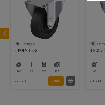
Gleitlager
Gleit
B-POEV 100G
B-POEV 
100
32
200
125
100
22,87 €
28,63 €
Details