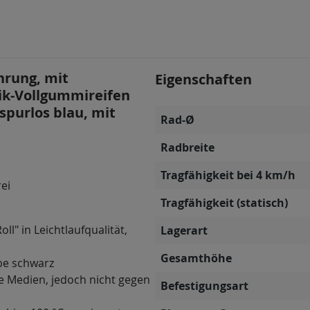
hrung, mit
Eigenschaften
tik-Vollgummireifen
 spurlos blau, mit
Rad-Ø
Radbreite
Tragfähigkeit bei 4 km/h
rei
Tragfähigkeit (statisch)
ll" in Leichtlaufqualität,
Lagerart
Gesamthöhe
be schwarz
e Medien, jedoch nicht gegen
Befestigungsart