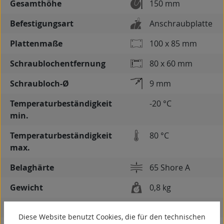
Gesamthöhe
150 mm
Befestigungsart
Anschraubplatte
Plattenmaße
100 x 85 mm
Schraublochentfernung
80 x 60 mm
Schraubloch-Ø
9 mm
Temperaturbeständigkeit
-20 °C
min.
Temperaturbeständigkeit
80 °C
max.
Belaghärte
65 Shore A
Gewicht
0,8 kg
spurlos
Diese Website benutzt Cookies, die für den technischen