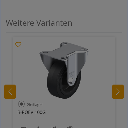
Weitere Varianten
Produktgalerie überspringen
Gleitlager
B-POEV 100G