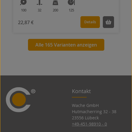
100
32
200
125
22,87 €
Details
Alle 165 Varianten anzeigen
Kontakt
Wache GmbH
Hutmacherring 32 ­- 38
23556 Lübeck
+49-451-98910 - 0