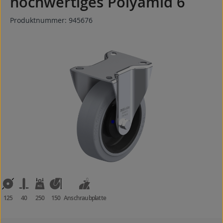
hochwertiges Polyamid 6
Produktnummer:
945676
Bildergalerie überspringen
125
40
250
150
Anschraubplatte