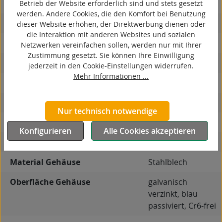
kontaktverfärbungsfrei
Betrieb der Website erforderlich sind und stets gesetzt
werden. Andere Cookies, die den Komfort bei Benutzung
antistatisch
dieser Website erhöhen, der Direktwerbung dienen oder
die Interaktion mit anderen Websites und sozialen
ESD
Netzwerken vereinfachen sollen, werden nur mit Ihrer
Zustimmung gesetzt. Sie können Ihre Einwilligung
elektrisch leitfähig
jederzeit in den Cookie-Einstellungen widerrufen.
Mehr Informationen ...
korrosionsbeständig
hitzebeständig
Nur technisch notwendige
autoklaventauglich
Konfigurieren
Alle Cookies akzeptieren
Produkttyp
Bockrolle
Material Gehäuse
Stahlblech
Oberfläche Gehäuse
galvanisch
verzinkt, blau
passiviert, Cr6-frei