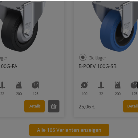
lager
Gleitlager
100G-FA
B-POEV 100G-SB
32
200
125
100
32
200
125
25,06 €
Details
Detail
Alle 165 Varianten anzeigen