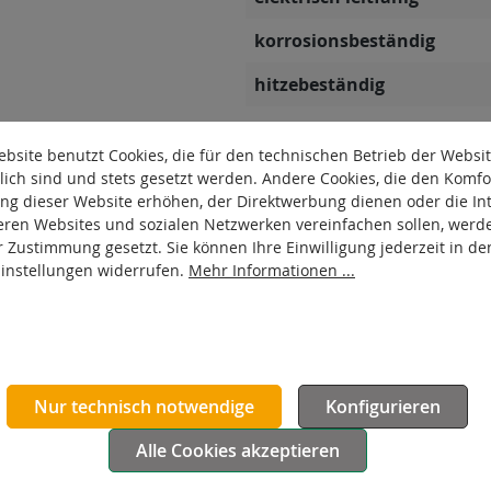
korrosionsbeständig
hitzebeständig
autoklaventauglich
bsite benutzt Cookies, die für den technischen Betrieb der Websi
Produkttyp
lich sind und stets gesetzt werden. Andere Cookies, die den Komfo
ng dieser Website erhöhen, der Direktwerbung dienen oder die Int
Material Gehäuse
eren Websites und sozialen Netzwerken vereinfachen sollen, werd
r Zustimmung gesetzt. Sie können Ihre Einwilligung jederzeit in de
Oberfläche Gehäuse
Einstellungen widerrufen.
Mehr Informationen ...
Nur technisch notwendige
Konfigurieren
Alle Cookies akzeptieren