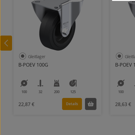
Gleitlager
Gleit
B-POEV 100G
B-POEV 
100
32
200
125
100
22,87 €
28,63 €
Details