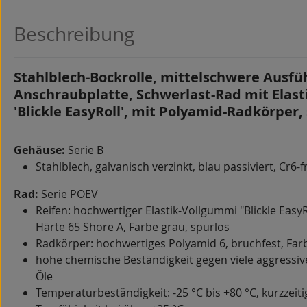
Beschreibung
Stahlblech-Bockrolle, mittelschwere Ausfü
Anschraubplatte, Schwerlast-Rad mit Elas
'Blickle EasyRoll', mit Polyamid-Radkörper,
Gehäuse:
Serie B
Stahlblech, galvanisch verzinkt, blau passiviert, Cr6-f
Rad:
Serie POEV
Reifen: hochwertiger Elastik-Vollgummi "Blickle EasyRo
Härte 65 Shore A, Farbe grau, spurlos
Radkörper: hochwertiges Polyamid 6, bruchfest, Far
hohe chemische Beständigkeit gegen viele aggressiv
Öle
Temperaturbeständigkeit: -25 °C bis +80 °C, kurzzeiti