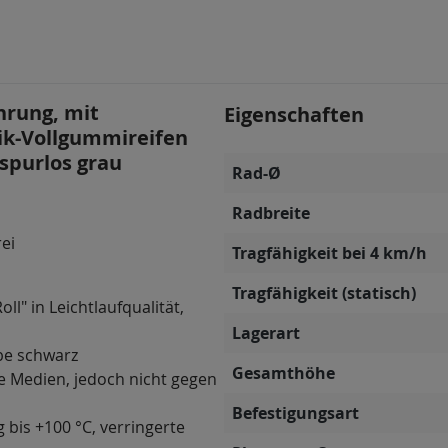
hrung, mit
Eigenschaften
tik-Vollgummireifen
 spurlos grau
Rad-Ø
Radbreite
rei
Tragfähigkeit bei 4 km/h
Tragfähigkeit (statisch)
ll" in Leichtlaufqualität,
Lagerart
be schwarz
Gesamthöhe
e Medien, jedoch nicht gegen
Befestigungsart
g bis +100 °C, verringerte