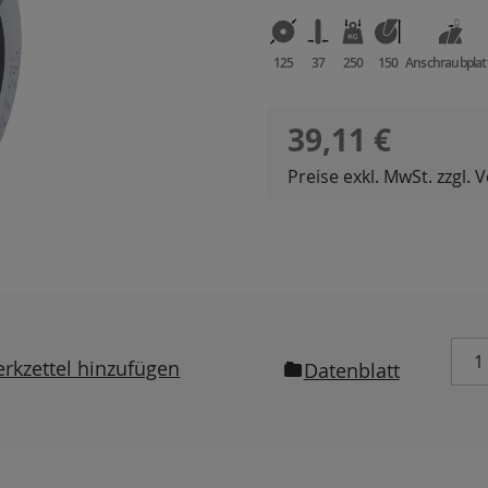
125
37
250
150
Anschraubplat
Regulärer Preis:
39,11 €
Preise exkl. MwSt. zzgl.
rkzettel hinzufügen
Datenblatt