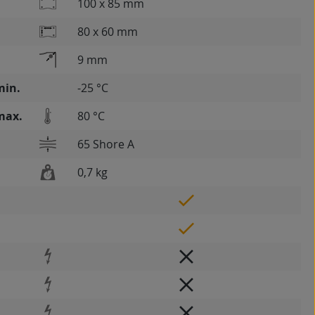
100 x 85 mm
80 x 60 mm
9 mm
min.
-25 °C
max.
80 °C
65 Shore A
0,7 kg