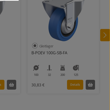
Gleitlager
B-POEV 100G-SB-FA
100
32
200
125
30,83 €
s
Details