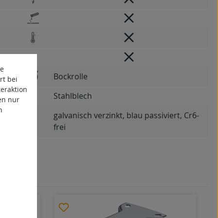
te
Bockrolle
rt bei
eraktion
Stahlblech
en nur
n
galvanisch verzinkt, blau passiviert, Cr6-
frei