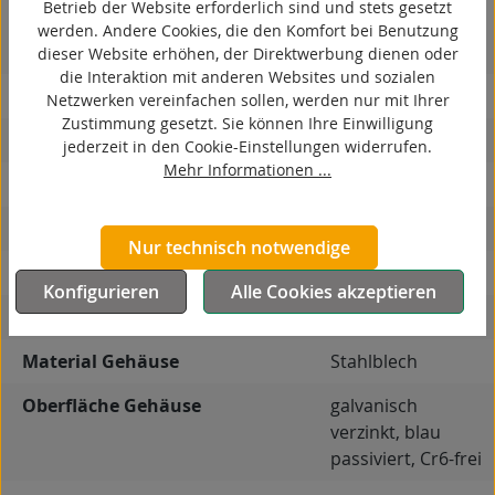
kontaktverfärbungsfrei
Betrieb der Website erforderlich sind und stets gesetzt
werden. Andere Cookies, die den Komfort bei Benutzung
antistatisch
dieser Website erhöhen, der Direktwerbung dienen oder
die Interaktion mit anderen Websites und sozialen
ESD
Netzwerken vereinfachen sollen, werden nur mit Ihrer
Zustimmung gesetzt. Sie können Ihre Einwilligung
elektrisch leitfähig
jederzeit in den Cookie-Einstellungen widerrufen.
Mehr Informationen ...
korrosionsbeständig
hitzebeständig
Nur technisch notwendige
autoklaventauglich
Konfigurieren
Alle Cookies akzeptieren
Produkttyp
Bockrolle
Material Gehäuse
Stahlblech
Oberfläche Gehäuse
galvanisch
verzinkt, blau
passiviert, Cr6-frei