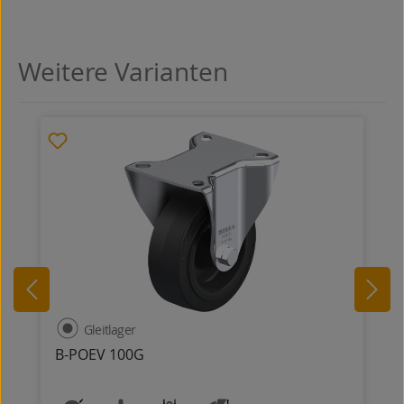
Weitere Varianten
Produktgalerie überspringen
Gleitlager
B-POEV 100G