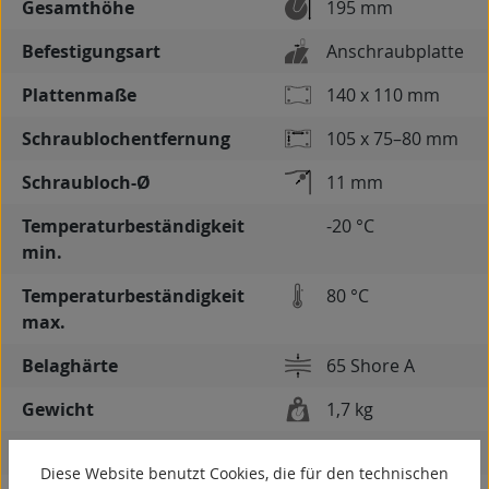
Gesamthöhe
195 mm
Befestigungsart
Anschraubplatte
Plattenmaße
140 x 110 mm
Schraublochentfernung
105 x 75–80 mm
Schraubloch-Ø
11 mm
Temperaturbeständigkeit
-20 °C
min.
Temperaturbeständigkeit
80 °C
max.
Belaghärte
65 Shore A
Gewicht
1,7 kg
spurlos
Diese Website benutzt Cookies, die für den technischen