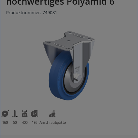
hochwertiges Polyamid 6
Produktnummer:
749081
Bildergalerie überspringen
160
50
400
195
Anschraubplatte