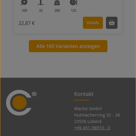
100
32
200
125
22,87 €
Details
Alle 165 Varianten anzeigen
Kontakt
Wache GmbH
Hutmacherring 32 ­- 38
23556 Lübeck
+49-451-98910 - 0