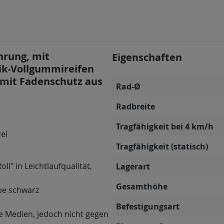
hrung, mit
Eigenschaften
tik-Vollgummireifen
, mit Fadenschutz aus
Rad-Ø
Radbreite
Tragfähigkeit bei 4 km/h
rei
Tragfähigkeit (statisch)
ll" in Leichtlaufqualität,
Lagerart
Gesamthöhe
be schwarz
Befestigungsart
e Medien, jedoch nicht gegen