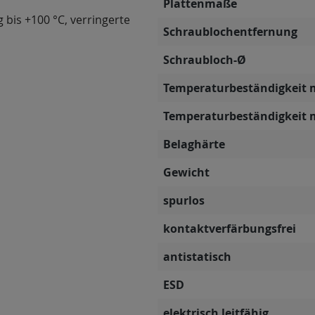
Plattenmaße
g bis +100 °C, verringerte
Schraublochentfernung
Schraubloch-Ø
Temperaturbeständigkeit 
Temperaturbeständigkeit 
Belaghärte
Gewicht
spurlos
kontaktverfärbungsfrei
antistatisch
ESD
elektrisch leitfähig