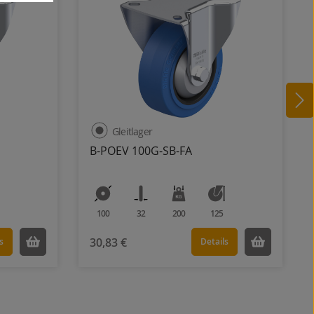
Gleitlager
B-POEV 100G-SB-FA
100
32
200
125
30,83 €
s
Details