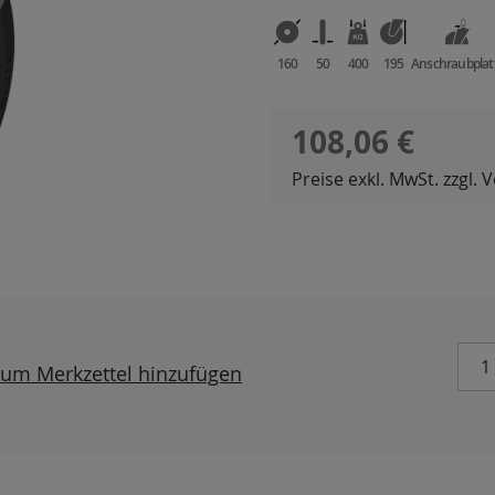
160
50
400
195
Anschraubplat
Regulärer Preis:
108,06 €
Preise exkl. MwSt. zzgl.
um Merkzettel hinzufügen