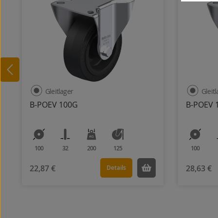
Gleitlager
Gleit
B-POEV 100G
B-POEV 
100
32
200
125
100
22,87 €
28,63 €
Details