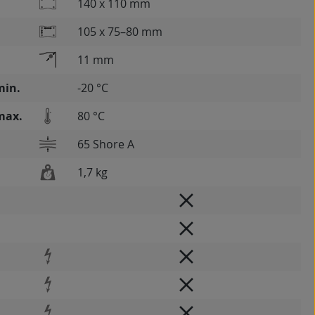
140 x 110 mm
105 x 75–80 mm
11 mm
min.
-20 °C
max.
80 °C
65 Shore A
1,7 kg