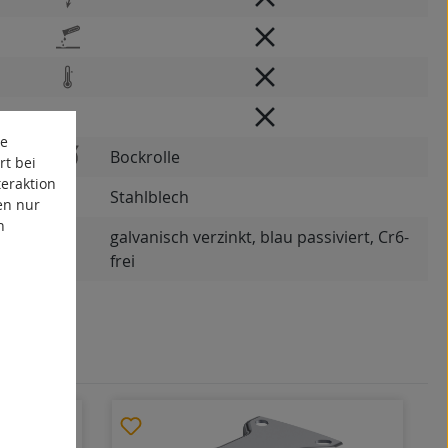
te
Bockrolle
rt bei
eraktion
Stahlblech
en nur
n
galvanisch verzinkt, blau passiviert, Cr6-
frei