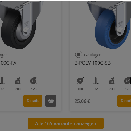
lager
Gleitlager
100G-FA
B-POEV 100G-SB
32
200
125
100
32
200
125
25,06 €
Details
Detail
Alle 165 Varianten anzeigen