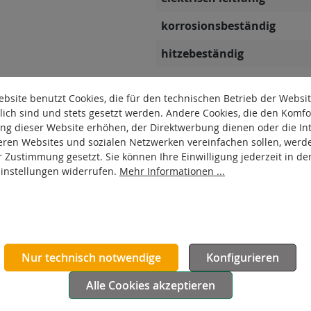
korrosionsbeständig
hitzebeständig
autoklaventauglich
bsite benutzt Cookies, die für den technischen Betrieb der Websi
Produkttyp
lich sind und stets gesetzt werden. Andere Cookies, die den Komfo
ng dieser Website erhöhen, der Direktwerbung dienen oder die Int
Material Gehäuse
eren Websites und sozialen Netzwerken vereinfachen sollen, werd
r Zustimmung gesetzt. Sie können Ihre Einwilligung jederzeit in de
Oberfläche Gehäuse
Einstellungen widerrufen.
Mehr Informationen ...
Nur technisch notwendige
Konfigurieren
Alle Cookies akzeptieren