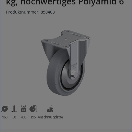
kg, hochwertiges Polyamid 6
Produktnummer:
850408
Bildergalerie überspringen
160
50
400
195
Anschraubplatte