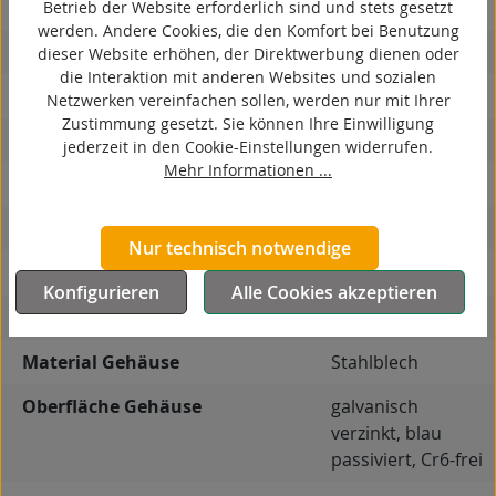
kontaktverfärbungsfrei
Betrieb der Website erforderlich sind und stets gesetzt
werden. Andere Cookies, die den Komfort bei Benutzung
antistatisch
dieser Website erhöhen, der Direktwerbung dienen oder
die Interaktion mit anderen Websites und sozialen
ESD
Netzwerken vereinfachen sollen, werden nur mit Ihrer
Zustimmung gesetzt. Sie können Ihre Einwilligung
elektrisch leitfähig
jederzeit in den Cookie-Einstellungen widerrufen.
Mehr Informationen ...
korrosionsbeständig
hitzebeständig
Nur technisch notwendige
autoklaventauglich
Konfigurieren
Alle Cookies akzeptieren
Produkttyp
Bockrolle
Material Gehäuse
Stahlblech
Oberfläche Gehäuse
galvanisch
verzinkt, blau
passiviert, Cr6-frei