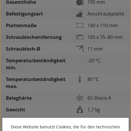
Gesamthöhe
195 mm
Befestigungsart
Anschraubplatte
Plattenmaße
140 x 110 mm
Schraublochentfernung
105 x 75–80 mm
Schraubloch-Ø
11 mm
Temperaturbeständigkeit
-20 °C
min.
Temperaturbeständigkeit
80 °C
max.
Belaghärte
65 Shore A
Gewicht
1,7 kg
spurlos
Diese Website benutzt Cookies, die für den technischen