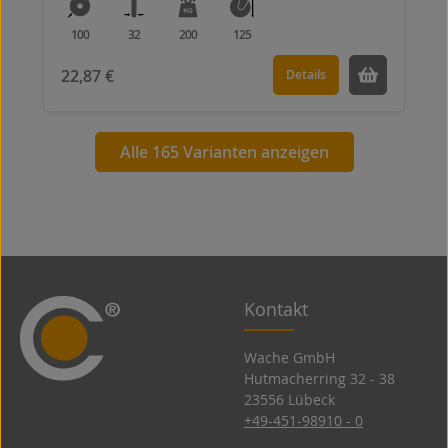
100
32
200
125
22,87 €
Details
Alle 165 Varianten anzeigen
Kontakt
Wache GmbH
Hutmacherring 32 ­- 38
23556 Lübeck
+49-451-98910 - 0