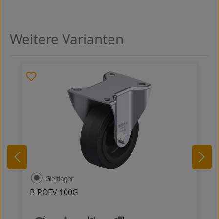
Weitere Varianten
Produktgalerie überspringen
Gleitlager
B-POEV 100G