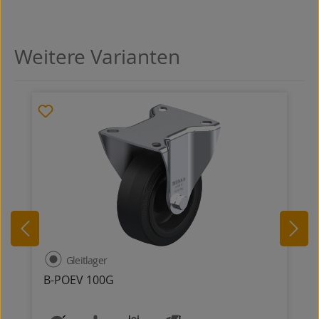
Weitere Varianten
Produktgalerie überspringen
Gleitlager
B-POEV 100G