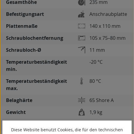
Gesamthöhe
235 mm
Befestigungsart
Anschraubplatte
Plattenmaße
140 x 110 mm
Schraublochentfernung
105 x 75–80 mm
Schraubloch-Ø
11 mm
Temperaturbeständigkeit
-20 °C
min.
Temperaturbeständigkeit
80 °C
max.
Belaghärte
65 Shore A
Gewicht
1,9 kg
spurlos
Diese Website benutzt Cookies, die für den technischen