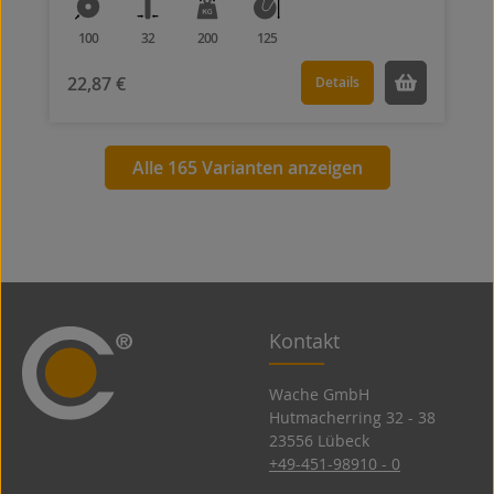
100
32
200
125
22,87 €
Details
Alle 165 Varianten anzeigen
Kontakt
Wache GmbH
Hutmacherring 32 ­- 38
23556 Lübeck
+49-451-98910 - 0