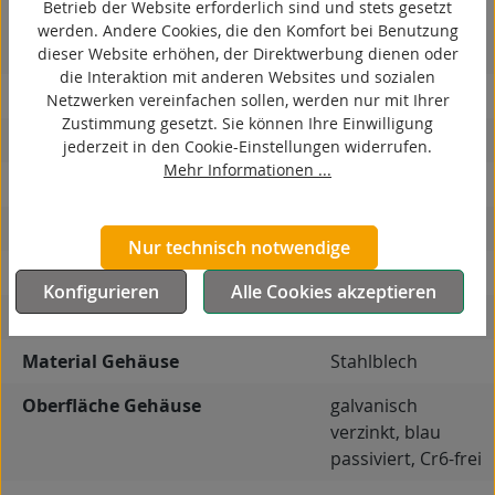
kontaktverfärbungsfrei
Betrieb der Website erforderlich sind und stets gesetzt
werden. Andere Cookies, die den Komfort bei Benutzung
antistatisch
dieser Website erhöhen, der Direktwerbung dienen oder
die Interaktion mit anderen Websites und sozialen
ESD
Netzwerken vereinfachen sollen, werden nur mit Ihrer
Zustimmung gesetzt. Sie können Ihre Einwilligung
elektrisch leitfähig
jederzeit in den Cookie-Einstellungen widerrufen.
Mehr Informationen ...
korrosionsbeständig
hitzebeständig
Nur technisch notwendige
autoklaventauglich
Konfigurieren
Alle Cookies akzeptieren
Produkttyp
Bockrolle
Material Gehäuse
Stahlblech
Oberfläche Gehäuse
galvanisch
verzinkt, blau
passiviert, Cr6-frei