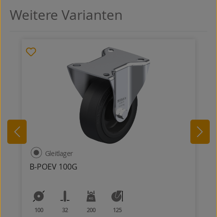
Weitere Varianten
Produktgalerie überspringen
Gleitlager
B-POEV 100G
100
32
200
125