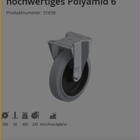
hochwertiges Polyamid 6
Produktnummer:
31658
Bildergalerie überspringen
200
50
400
235
Anschraubplatte