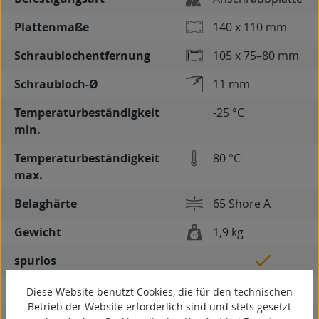
Plattenmaße
140 x 110 mm
Schraublochentfernung
105 x 75–80 mm
Schraubloch-Ø
11 mm
Temperaturbeständigkeit
-25 °C
min.
Temperaturbeständigkeit
80 °C
max.
Belaghärte
65 Shore A
Gewicht
1,9 kg
spurlos
kontaktverfärbungsfrei
Diese Website benutzt Cookies, die für den technischen
Betrieb der Website erforderlich sind und stets gesetzt
antistatisch