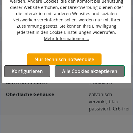
werden. Andere Cookies, die den Komfort bei Benutzung
dieser Website erhöhen, der Direktwerbung dienen oder
ESD
die Interaktion mit anderen Websites und sozialen
Netzwerken vereinfachen sollen, werden nur mit Ihrer
elektrisch leitfähig
Zustimmung gesetzt. Sie können Ihre Einwilligung
jederzeit in den Cookie-Einstellungen widerrufen.
korrosionsbeständig
Mehr Informationen ...
hitzebeständig
autoklaventauglich
Nur technisch notwendige
Produkttyp
Bockrolle
Konfigurieren
Alle Cookies akzeptieren
Material Gehäuse
Stahlblech
Oberfläche Gehäuse
galvanisch
verzinkt, blau
passiviert, Cr6-frei