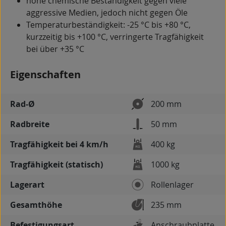
hohe chemische Beständigkeit gegen viele
aggressive Medien, jedoch nicht gegen Öle
Temperaturbeständigkeit: -25 °C bis +80 °C,
kurzzeitig bis +100 °C, verringerte Tragfähigkeit
bei über +35 °C
Eigenschaften
Rad-Ø
200 mm
Radbreite
50 mm
Tragfähigkeit bei 4 km/h
400 kg
Tragfähigkeit (statisch)
1000 kg
Lagerart
Rollenlager
Gesamthöhe
235 mm
Befestigungsart
Anschraubplatte