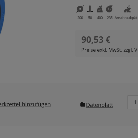
200
50
400
235
Anschraubplat
Regulärer Preis:
90,53 €
Preise exkl. MwSt. zzgl.
rkzettel hinzufügen
Datenblatt