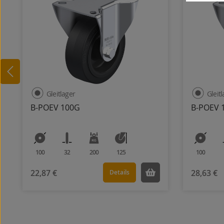
Gleitlager
Gleit
B-POEV 100G
B-POEV 
100
32
200
125
100
22,87 €
28,63 €
Details