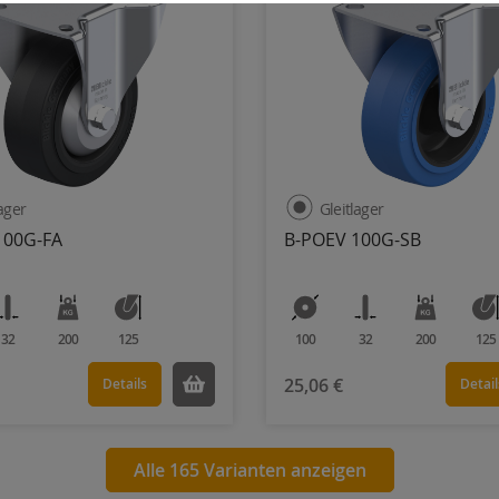
lager
Gleitlager
100G-FA
B-POEV 100G-SB
32
200
125
100
32
200
125
25,06 €
Details
Detail
Alle 165 Varianten anzeigen