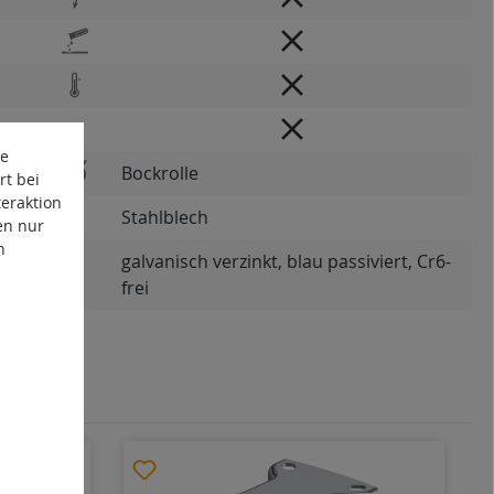
te
Bockrolle
rt bei
eraktion
Stahlblech
en nur
n
galvanisch verzinkt, blau passiviert, Cr6-
frei