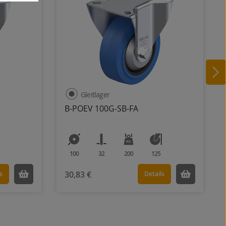
Gleitlager
B-POEV 100G-SB-FA
100
32
200
125
30,83 €
s
Details