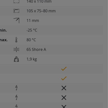
140 x 110 mm
105 x 75–80 mm
11 mm
min.
-25 °C
max.
80 °C
65 Shore A
1,9 kg