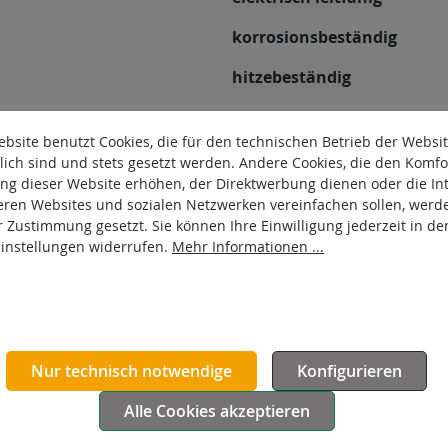
korrosionsbeständig
hitzebeständig
autoklaventauglich
bsite benutzt Cookies, die für den technischen Betrieb der Websi
Produkttyp
lich sind und stets gesetzt werden. Andere Cookies, die den Komfo
ng dieser Website erhöhen, der Direktwerbung dienen oder die Int
Material Gehäuse
eren Websites und sozialen Netzwerken vereinfachen sollen, werd
r Zustimmung gesetzt. Sie können Ihre Einwilligung jederzeit in de
Oberfläche Gehäuse
Einstellungen widerrufen.
Mehr Informationen ...
Nur technisch notwendige
Konfigurieren
Alle Cookies akzeptieren