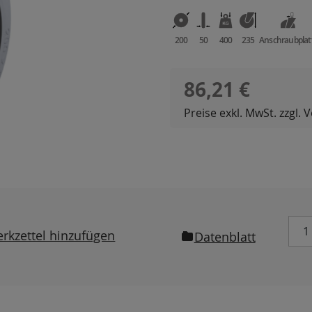
200
50
400
235
Anschraubplat
Regulärer Preis:
86,21 €
Preise exkl. MwSt. zzgl.
rkzettel hinzufügen
Datenblatt