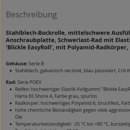
Beschreibung
Stahlblech-Bockrolle, mittelschwere Ausfü
Anschraubplatte, Schwerlast-Rad mit Elas
'Blickle EasyRoll', mit Polyamid-Radkörper,
Gehäuse:
Serie B
Stahlblech, galvanisch verzinkt, blau passiviert, Cr6-f
Rad:
Serie POEV
Reifen: hochwertiger Elastik-Vollgummi "Blickle EasyRo
Härte 65 Shore A, Farbe grau, spurlos
Radkörper: hochwertiges Polyamid 6, bruchfest, Far
hohe chemische Beständigkeit gegen viele aggressiv
Öle
Temperaturbeständigkeit: -25 °C bis +80 °C, kurzzeiti