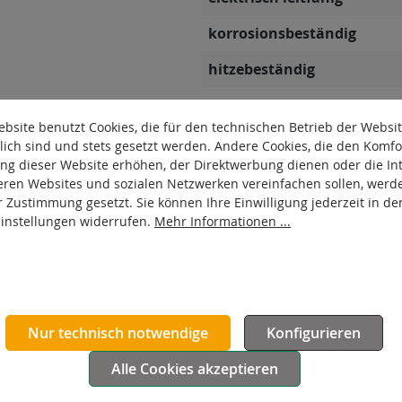
korrosionsbeständig
hitzebeständig
autoklaventauglich
bsite benutzt Cookies, die für den technischen Betrieb der Websi
Produkttyp
lich sind und stets gesetzt werden. Andere Cookies, die den Komfo
ng dieser Website erhöhen, der Direktwerbung dienen oder die Int
Material Gehäuse
eren Websites und sozialen Netzwerken vereinfachen sollen, werd
r Zustimmung gesetzt. Sie können Ihre Einwilligung jederzeit in de
Oberfläche Gehäuse
Einstellungen widerrufen.
Mehr Informationen ...
Nur technisch notwendige
Konfigurieren
Alle Cookies akzeptieren