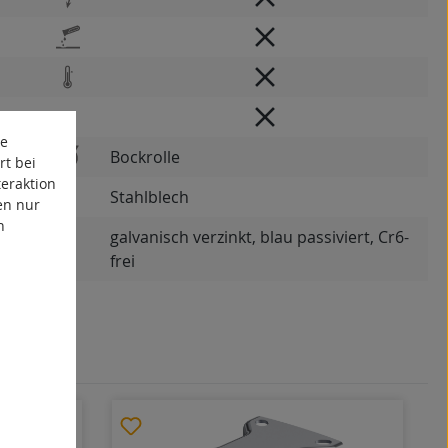
te
Bockrolle
rt bei
eraktion
Stahlblech
en nur
n
galvanisch verzinkt, blau passiviert, Cr6-
frei