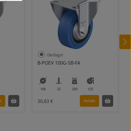
Gleitlager
B-POEV 100G-SB-FA
100
32
200
125
30,83 €
s
Details