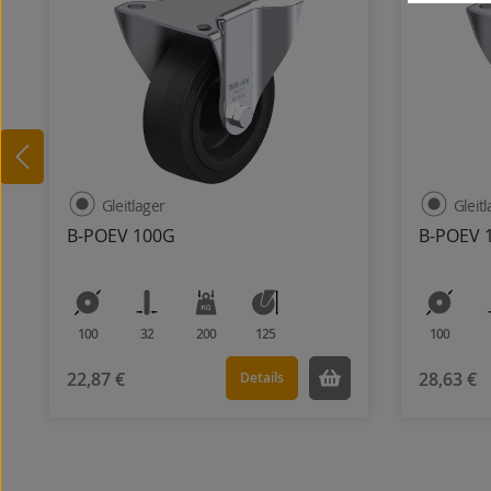
Gleitlager
Gleit
B-POEV 100G
B-POEV 
100
32
200
125
100
22,87 €
28,63 €
Details