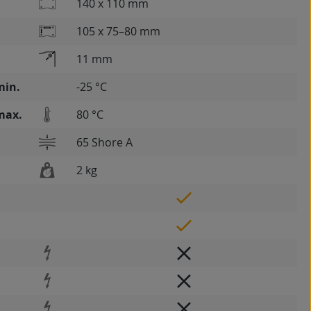
140 x 110 mm
105 x 75–80 mm
11 mm
min.
-25 °C
max.
80 °C
65 Shore A
2 kg