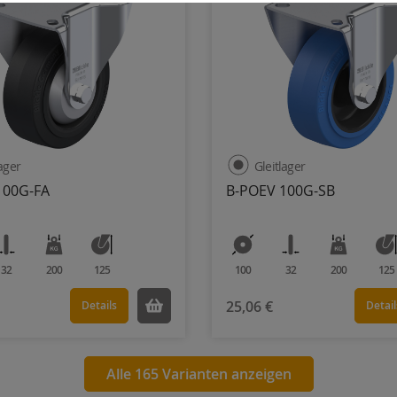
lager
Gleitlager
100G-FA
B-POEV 100G-SB
32
200
125
100
32
200
125
25,06 €
Details
Detail
Alle 165 Varianten anzeigen