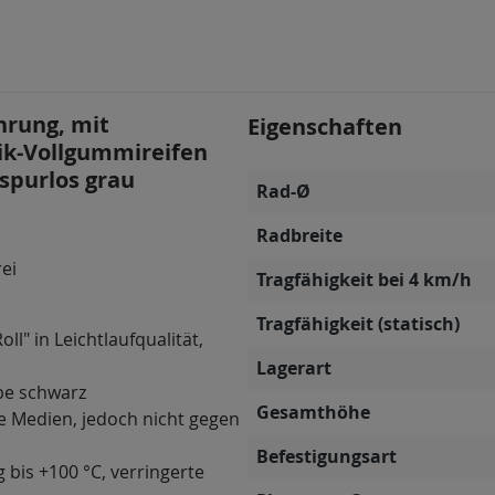
hrung, mit
Eigenschaften
tik-Vollgummireifen
 spurlos grau
Rad-Ø
Radbreite
rei
Tragfähigkeit bei 4 km/h
Tragfähigkeit (statisch)
ll" in Leichtlaufqualität,
Lagerart
be schwarz
Gesamthöhe
e Medien, jedoch nicht gegen
Befestigungsart
g bis +100 °C, verringerte