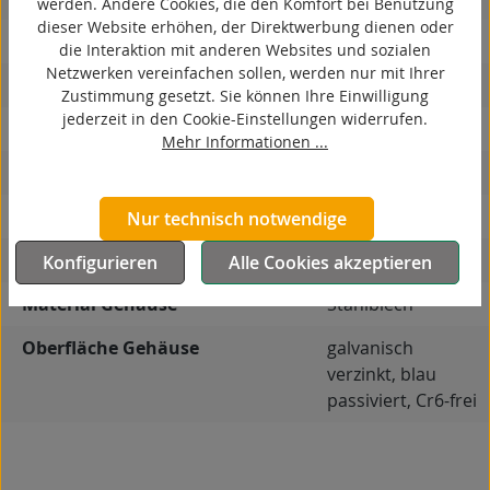
werden. Andere Cookies, die den Komfort bei Benutzung
dieser Website erhöhen, der Direktwerbung dienen oder
ESD
die Interaktion mit anderen Websites und sozialen
Netzwerken vereinfachen sollen, werden nur mit Ihrer
elektrisch leitfähig
Zustimmung gesetzt. Sie können Ihre Einwilligung
jederzeit in den Cookie-Einstellungen widerrufen.
korrosionsbeständig
Mehr Informationen ...
hitzebeständig
autoklaventauglich
Nur technisch notwendige
Produkttyp
Bockrolle
Konfigurieren
Alle Cookies akzeptieren
Material Gehäuse
Stahlblech
Oberfläche Gehäuse
galvanisch
verzinkt, blau
passiviert, Cr6-frei