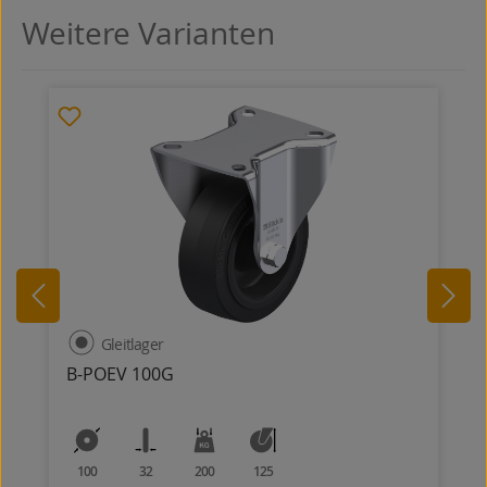
Weitere Varianten
Produktgalerie überspringen
Gleitlager
B-POEV 100G
100
32
200
125