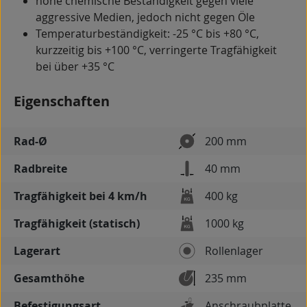
hohe chemische Beständigkeit gegen viele
aggressive Medien, jedoch nicht gegen Öle
Temperaturbeständigkeit: -25 °C bis +80 °C,
kurzzeitig bis +100 °C, verringerte Tragfähigkeit
bei über +35 °C
Eigenschaften
Rad-Ø
200 mm
Radbreite
40 mm
Tragfähigkeit bei 4 km/h
400 kg
Tragfähigkeit (statisch)
1000 kg
Lagerart
Rollenlager
Gesamthöhe
235 mm
Befestigungsart
Anschraubplatte