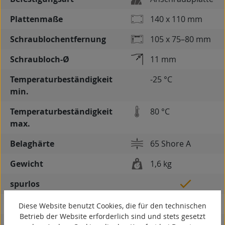
Plattenmaße
140 x 110 mm
Schraublochentfernung
105 x 75–80 mm
Schraubloch-Ø
11 mm
Temperaturbeständigkeit
-25 °C
min.
Temperaturbeständigkeit
80 °C
max.
Belaghärte
65 Shore A
Gewicht
1,6 kg
spurlos
kontaktverfärbungsfrei
Diese Website benutzt Cookies, die für den technischen
Betrieb der Website erforderlich sind und stets gesetzt
antistatisch