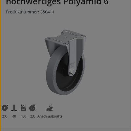
hochwertiges Polyamid 6
Produktnummer:
850411
Bildergalerie überspringen
200
40
400
235
Anschraubplatte