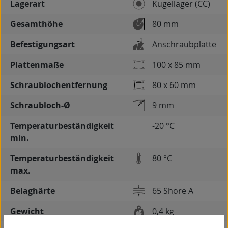
Lagerart
Kugellager (CC)
Gesamthöhe
80 mm
Befestigungsart
Anschraubplatte
Plattenmaße
100 x 85 mm
Schraublochentfernung
80 x 60 mm
Schraubloch-Ø
9 mm
Temperaturbeständigkeit
-20 °C
min.
Temperaturbeständigkeit
80 °C
max.
Belaghärte
65 Shore A
Gewicht
0,4 kg