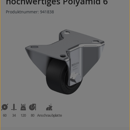
hochwertiges Polyamid 6
Produktnummer:
941838
Bildergalerie überspringen
60
34
120
80
Anschraubplatte