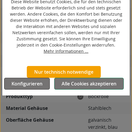
Diese Website benutzt Cookies, die für den technischen
spurlos
Betrieb der Website erforderlich sind und stets gesetzt
kontaktverfärbungsfrei
werden. Andere Cookies, die den Komfort bei Benutzung
dieser Website erhöhen, der Direktwerbung dienen oder
antistatisch
die Interaktion mit anderen Websites und sozialen
Netzwerken vereinfachen sollen, werden nur mit Ihrer
ESD
Zustimmung gesetzt. Sie können Ihre Einwilligung
jederzeit in den Cookie-Einstellungen widerrufen.
elektrisch leitfähig
Mehr Informationen ...
korrosionsbeständig
Nur technisch notwendige
hitzebeständig
Konfigurieren
Alle Cookies akzeptieren
autoklaventauglich
Produkttyp
Bockrolle
Material Gehäuse
Stahlblech
Oberfläche Gehäuse
galvanisch
verzinkt, blau