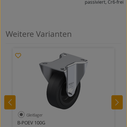
passiviert, Cr6-frei
Weitere Varianten
Produktgalerie überspringen
Gleitlager
B-POEV 100G