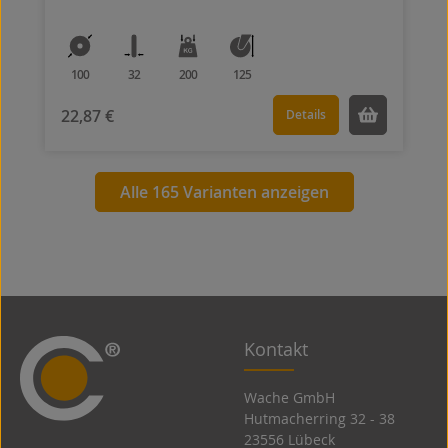
100
32
200
125
22,87 €
Details
Alle 165 Varianten anzeigen
Kontakt
Wache GmbH
Hutmacherring 32 ­- 38
23556 Lübeck