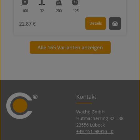
100
32
200
125
22,87 €
Details
Alle 165 Varianten anzeigen
Kontakt
Wache GmbH
Hutmacherring 32 ­- 38
23556 Lübeck
+49-451-98910 - 0