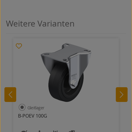
Weitere Varianten
Produktgalerie überspringen
Gleitlager
B-POEV 100G