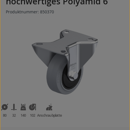
hochwertiges Polyamid 6
Produktnummer:
850370
Bildergalerie überspringen
80
32
140
102
Anschraubplatte