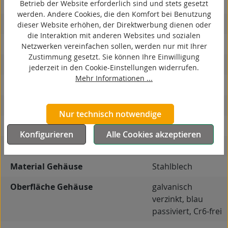
kontaktverfärbungsfrei
Betrieb der Website erforderlich sind und stets gesetzt
werden. Andere Cookies, die den Komfort bei Benutzung
antistatisch
dieser Website erhöhen, der Direktwerbung dienen oder
die Interaktion mit anderen Websites und sozialen
ESD
Netzwerken vereinfachen sollen, werden nur mit Ihrer
Zustimmung gesetzt. Sie können Ihre Einwilligung
elektrisch leitfähig
jederzeit in den Cookie-Einstellungen widerrufen.
Mehr Informationen ...
korrosionsbeständig
hitzebeständig
Nur technisch notwendige
autoklaventauglich
Konfigurieren
Alle Cookies akzeptieren
Produkttyp
Bockrolle
Material Gehäuse
Stahlblech
Oberfläche Gehäuse
galvanisch
verzinkt, blau
passiviert, Cr6-frei