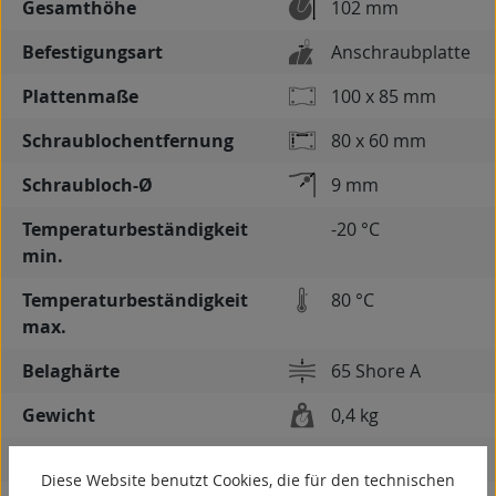
Gesamthöhe
102 mm
Befestigungsart
Anschraubplatte
Plattenmaße
100 x 85 mm
Schraublochentfernung
80 x 60 mm
Schraubloch-Ø
9 mm
Temperaturbeständigkeit
-20 °C
min.
Temperaturbeständigkeit
80 °C
max.
Belaghärte
65 Shore A
Gewicht
0,4 kg
spurlos
Diese Website benutzt Cookies, die für den technischen