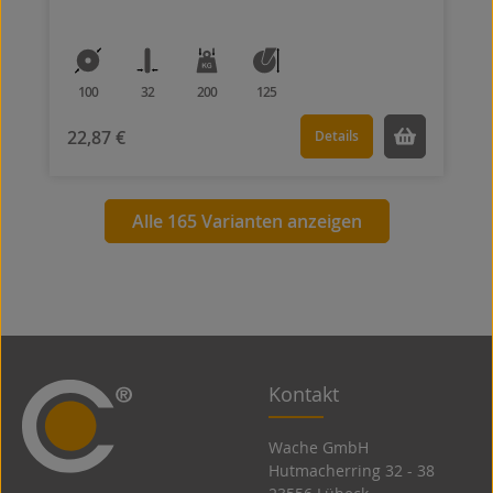
100
32
200
125
22,87 €
Details
Alle 165 Varianten anzeigen
Kontakt
Wache GmbH
Hutmacherring 32 ­- 38