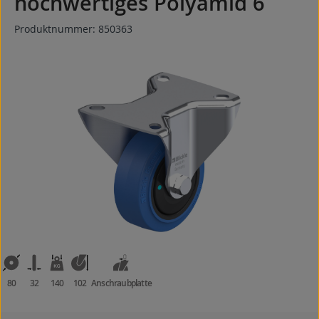
hochwertiges Polyamid 6
Produktnummer:
850363
Bildergalerie überspringen
80
32
140
102
Anschraubplatte