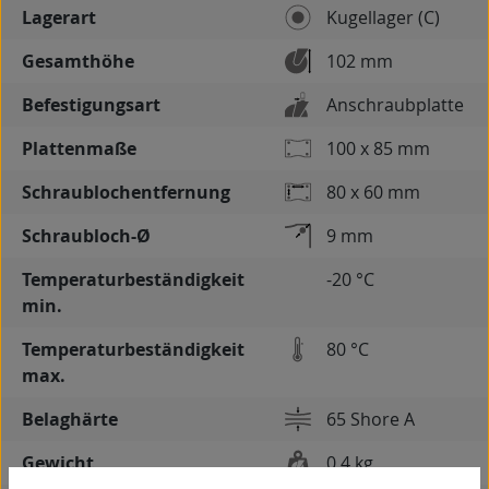
Lagerart
Kugellager (C)
Gesamthöhe
102 mm
Befestigungsart
Anschraubplatte
Plattenmaße
100 x 85 mm
Schraublochentfernung
80 x 60 mm
Schraubloch-Ø
9 mm
Temperaturbeständigkeit
-20 °C
min.
Temperaturbeständigkeit
80 °C
max.
Belaghärte
65 Shore A
Gewicht
0,4 kg