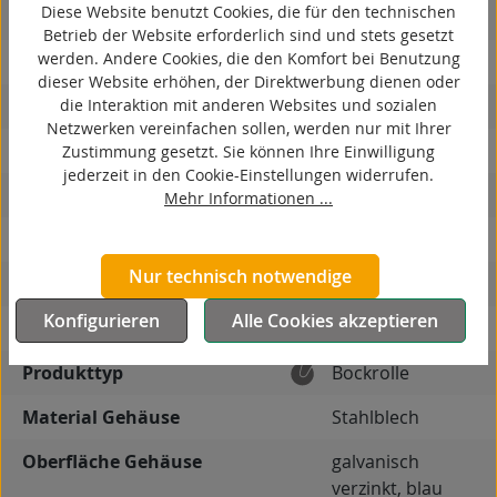
Diese Website benutzt Cookies, die für den technischen
spurlos
Betrieb der Website erforderlich sind und stets gesetzt
werden. Andere Cookies, die den Komfort bei Benutzung
kontaktverfärbungsfrei
dieser Website erhöhen, der Direktwerbung dienen oder
die Interaktion mit anderen Websites und sozialen
antistatisch
Netzwerken vereinfachen sollen, werden nur mit Ihrer
ESD
Zustimmung gesetzt. Sie können Ihre Einwilligung
jederzeit in den Cookie-Einstellungen widerrufen.
elektrisch leitfähig
Mehr Informationen ...
korrosionsbeständig
Nur technisch notwendige
hitzebeständig
Konfigurieren
Alle Cookies akzeptieren
autoklaventauglich
Produkttyp
Bockrolle
Material Gehäuse
Stahlblech
Oberfläche Gehäuse
galvanisch
verzinkt, blau