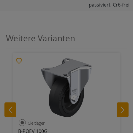
passiviert, Cr6-frei
Weitere Varianten
Produktgalerie überspringen
Gleitlager
B-POEV 100G