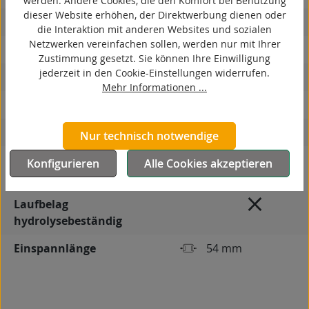
werden. Andere Cookies, die den Komfort bei Benutzung
dieser Website erhöhen, der Direktwerbung dienen oder
ESD
die Interaktion mit anderen Websites und sozialen
Netzwerken vereinfachen sollen, werden nur mit Ihrer
elektrisch leitfähig
Zustimmung gesetzt. Sie können Ihre Einwilligung
jederzeit in den Cookie-Einstellungen widerrufen.
korrosionsbeständig
Mehr Informationen ...
hitzebeständig
autoklaventauglich
Nur technisch notwendige
Produkttyp
Frontrad für
Konfigurieren
Alle Cookies akzeptieren
Flurförderzeuge
Laufbelag
hydrolysebeständig
Einspannlänge
54 mm