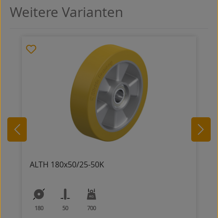
Weitere Varianten
Produktgalerie überspringen
ALTH 180x50/25-50K
180
50
700