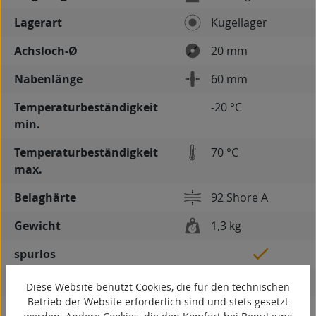
Lagerart
Kugellager
Achsloch-Ø
20 mm
Nabenlänge
60 mm
Temperaturbeständigkeit
-20 °C
min.
Temperaturbeständigkeit
70 °C
max.
Belaghärte
92 Shore A
Gewicht
1,3 kg
spurlos
kontaktverfärbungsfrei
Diese Website benutzt Cookies, die für den technischen
Betrieb der Website erforderlich sind und stets gesetzt
antistatisch