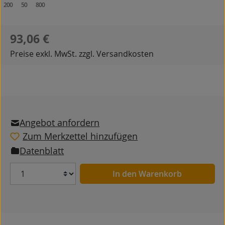
200
50
800
Regulärer Preis:
93,06 €
Preise exkl. MwSt. zzgl. Versandkosten
Angebot anfordern
Zum Merkzettel hinzufügen
Datenblatt
Anzahl
In den Warenkorb