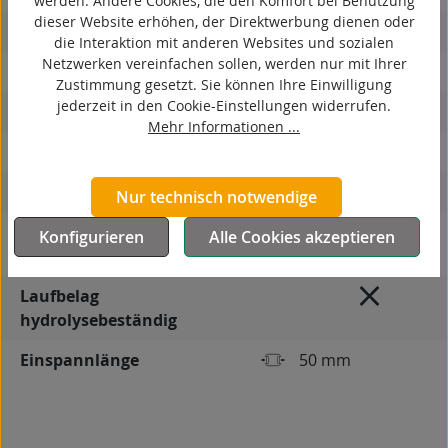
werden. Andere Cookies, die den Komfort bei Benutzung
dieser Website erhöhen, der Direktwerbung dienen oder
ESD
die Interaktion mit anderen Websites und sozialen
Netzwerken vereinfachen sollen, werden nur mit Ihrer
elektrisch leitfähig
Zustimmung gesetzt. Sie können Ihre Einwilligung
jederzeit in den Cookie-Einstellungen widerrufen.
korrosionsbeständig
Mehr Informationen ...
hitzebeständig
autoklaventauglich
Nur technisch notwendige
Produkttyp
Frontrad für
Konfigurieren
Alle Cookies akzeptieren
Flurförderzeuge
Laufbelag
hydrolysebeständig
Einspannlänge
50 mm