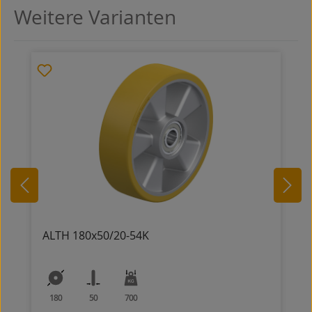
Weitere Varianten
Produktgalerie überspringen
ALTH 180x50/20-54K
180
50
700