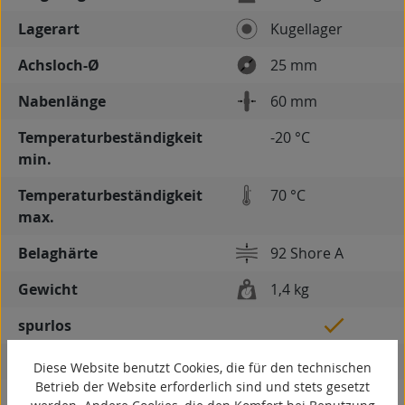
Lagerart
Kugellager
Achsloch-Ø
25 mm
Nabenlänge
60 mm
Temperaturbeständigkeit
-20 °C
min.
Temperaturbeständigkeit
70 °C
max.
Belaghärte
92 Shore A
Gewicht
1,4 kg
spurlos
kontaktverfärbungsfrei
Diese Website benutzt Cookies, die für den technischen
Betrieb der Website erforderlich sind und stets gesetzt
antistatisch