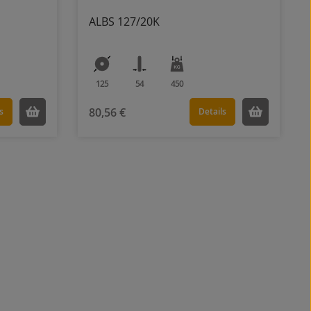
ALBS 127/20K
125
54
450
80,56 €
s
Details