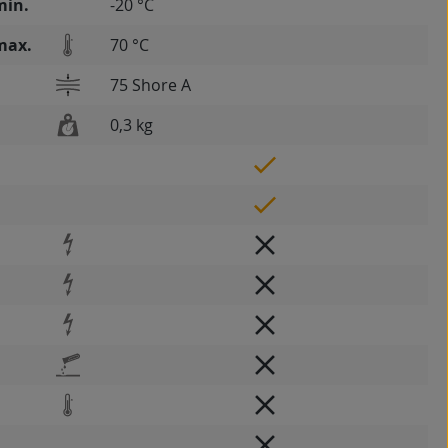
min.
-20 °C
max.
70 °C
75 Shore A
0,3 kg