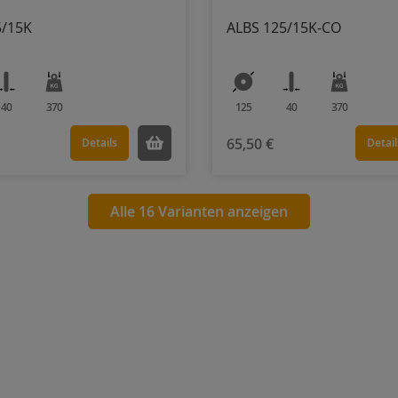
5/15K
ALBS 125/15K-CO
40
370
125
40
370
65,50 €
Details
Detail
Alle 16 Varianten anzeigen