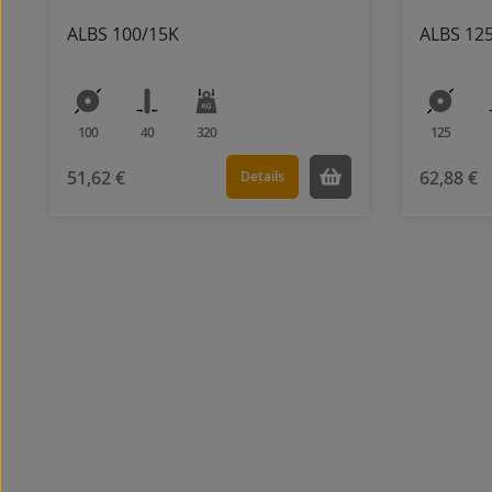
ALBS 100/15K
ALBS 12
100
40
320
125
51,62 €
62,88 €
Details