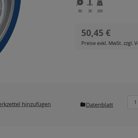
80
30
200
Regulärer Preis:
50,45 €
Preise exkl. MwSt. zzgl.
rkzettel hinzufügen
Datenblatt