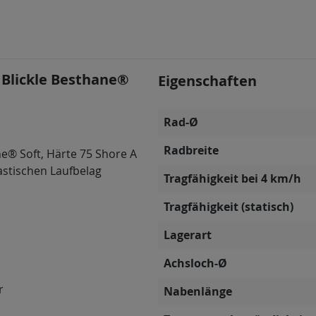
 Blickle Besthane®
Eigenschaften
Rad-Ø
Radbreite
e® Soft, Härte 75 Shore A
astischen Laufbelag
Tragfähigkeit bei 4 km/h
Tragfähigkeit (statisch)
Lagerart
Achsloch-Ø
r
Nabenlänge