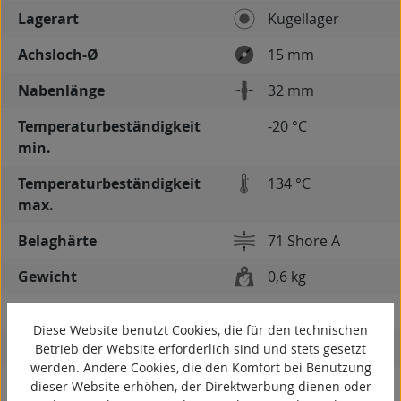
Lagerart
Kugellager
Achsloch-Ø
15 mm
Nabenlänge
32 mm
Temperaturbeständigkeit
-20 °C
min.
Temperaturbeständigkeit
134 °C
max.
Belaghärte
71 Shore A
Gewicht
0,6 kg
spurlos
Diese Website benutzt Cookies, die für den technischen
kontaktverfärbungsfrei
Betrieb der Website erforderlich sind und stets gesetzt
werden. Andere Cookies, die den Komfort bei Benutzung
antistatisch
dieser Website erhöhen, der Direktwerbung dienen oder