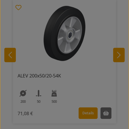
ALEV 200x50/20-54K
200
50
500
71,08 €
Details