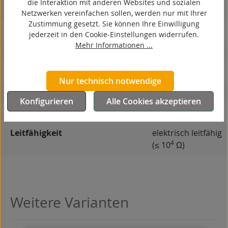
die Interaktion mit anderen Websites und sozialen
ESD
Netzwerken vereinfachen sollen, werden nur mit Ihrer
Zustimmung gesetzt. Sie können Ihre Einwilligung
elektrisch leitfähig
jederzeit in den Cookie-Einstellungen widerrufen.
Mehr Informationen ...
korrosionsbeständig
hitzebeständig
Nur technisch notwendige
autoklaventauglich
Konfigurieren
Alle Cookies akzeptieren
Produkttyp
Rad
Leitfähigkeit
elektrisch leitfähig
4
(≤ 10
Ω)
Weitere Varianten
Produktgalerie überspringen