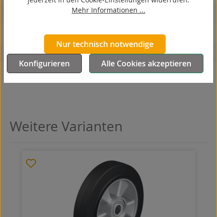
Mehr Informationen ...
korrosionsbeständig
hitzebeständig
Nur technisch notwendige
autoklaventauglich
Konfigurieren
Alle Cookies akzeptieren
Produkttyp
Rad
Weitere Varianten
Produktgalerie überspringen