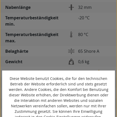
Nabenlänge
32 mm
Temperaturbeständigkeit
-20 °C
min.
Temperaturbeständigkeit
80 °C
max.
Belaghärte
65 Shore A
Gewicht
0,6 kg
spurlos
Diese Website benutzt Cookies, die für den technischen
kontaktverfärbungsfrei
Betrieb der Website erforderlich sind und stets gesetzt
werden. Andere Cookies, die den Komfort bei Benutzung
antistatisch
dieser Website erhöhen, der Direktwerbung dienen oder
die Interaktion mit anderen Websites und sozialen
ESD
Netzwerken vereinfachen sollen, werden nur mit Ihrer
Zustimmung gesetzt. Sie können Ihre Einwilligung
elektrisch leitfähig
jederzeit in den Cookie-Einstellungen widerrufen.